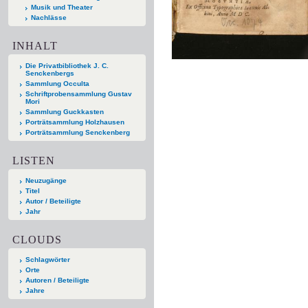
Musik und Theater
Nachlässe
INHALT
Die Privatbibliothek J. C.
Senckenbergs
Sammlung Occulta
Schriftprobensammlung Gustav
Mori
Sammlung Guckkasten
Porträtsammlung Holzhausen
Porträtsammlung Senckenberg
LISTEN
Neuzugänge
Titel
Autor / Beteiligte
Jahr
CLOUDS
Schlagwörter
Orte
Autoren / Beteiligte
Jahre