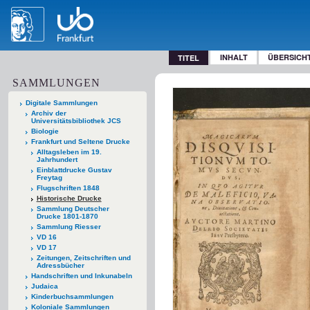
INHALT
ÜBERSICH
TITEL
SAMMLUNGEN
Digitale Sammlungen
Archiv der
Universitätsbibliothek JCS
Biologie
Frankfurt und Seltene Drucke
Alltagsleben im 19.
Jahrhundert
Einblattdrucke Gustav
Freytag
Flugschriften 1848
Historische Drucke
Sammlung Deutscher
Drucke 1801-1870
Sammlung Riesser
VD 16
VD 17
Zeitungen, Zeitschriften und
Adressbücher
Handschriften und Inkunabeln
Judaica
Kinderbuchsammlungen
Koloniale Sammlungen