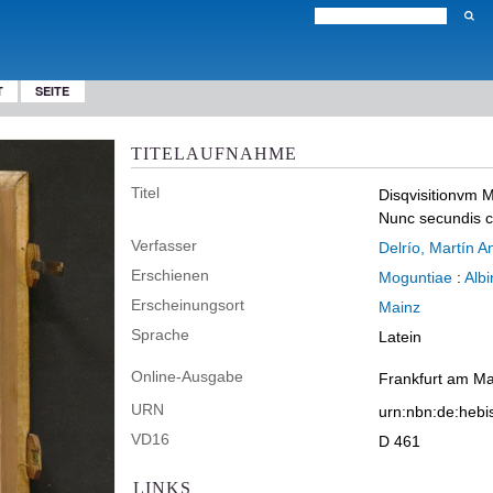
T
SEITE
TITELAUFNAHME
Titel
Disqvisitionvm M
Nunc secundis cu
Verfasser
Delrío, Martín A
Erschienen
Moguntiae
:
Alb
Erscheinungsort
Mainz
Sprache
Latein
Online-Ausgabe
Frankfurt am Ma
URN
urn:nbn:de:heb
VD16
D 461
LINKS