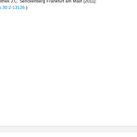
liothek J.C. Senckenberg Frankfurt am Main [2011]:
s:30:2-13126
.)