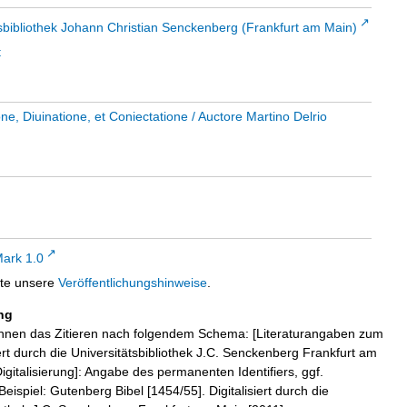
sbibliothek Johann Christian Senckenberg (Frankfurt am Main)
t
ne, Diuinatione, et Coniectatione
/ Auctore Martino Delrio
ark 1.0
tte unsere
Veröffentlichungshinweise
.
ng
hnen das Zitieren nach folgendem Schema: [Literaturangaben zum
iert durch die Universitätsbibliothek J.C. Senckenberg Frankfurt am
igitalisierung]: Angabe des permanenten Identifiers, ggf.
eispiel: Gutenberg Bibel [1454/55]. Digitalisiert durch die