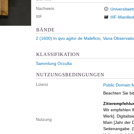
Nachweis
Universitaet
IIIF
IIIF-Manifes
BÄNDE
2 (1600)
In qvo agitvr de Maleficio, Vana Observatio
KLASSIFIKATION
Sammlung Occulta
NUTZUNGSBEDINGUNGEN
Lizenz
Public Domain M
Beachten Sie bi
Zitierempfehlu
Wir empfehlen I
Werk]. Digitalis
Nutzung
Main [Jahr der D
Seitenangabe. (B