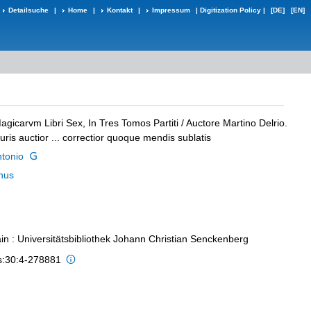
Detailsuche
|
Home
|
Kontakt
|
Impressum
|
Digitization Policy
|
[DE]
[EN]
agicarvm Libri Sex, In Tres Tomos Partiti
/ Auctore Martino Delrio.
ris auctior ... correctior quoque mendis sublatis
ntonio
inus
in : Universitätsbibliothek Johann Christian Senckenberg
is:30:4-278881