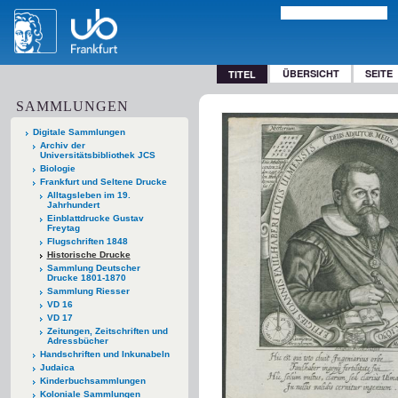
ÜBERSICHT
SEITE
TITEL
SAMMLUNGEN
Digitale Sammlungen
Archiv der
Universitätsbibliothek JCS
Biologie
Frankfurt und Seltene Drucke
Alltagsleben im 19.
Jahrhundert
Einblattdrucke Gustav
Freytag
Flugschriften 1848
Historische Drucke
Sammlung Deutscher
Drucke 1801-1870
Sammlung Riesser
VD 16
VD 17
Zeitungen, Zeitschriften und
Adressbücher
Handschriften und Inkunabeln
Judaica
Kinderbuchsammlungen
Koloniale Sammlungen