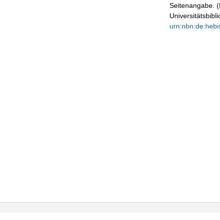
Seitenangabe. (B
Universitätsbib
urn:nbn:de:hebi