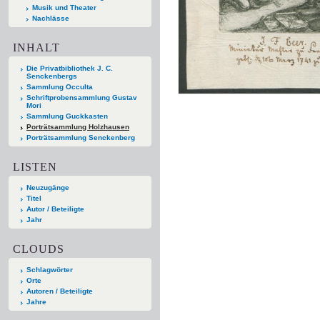
Musik und Theater
Nachlässe
INHALT
Die Privatbibliothek J. C.
Senckenbergs
Sammlung Occulta
Schriftprobensammlung Gustav
Mori
Sammlung Guckkasten
Porträtsammlung Holzhausen
Porträtsammlung Senckenberg
LISTEN
Neuzugänge
Titel
Autor / Beteiligte
Jahr
CLOUDS
Schlagwörter
Orte
Autoren / Beteiligte
Jahre