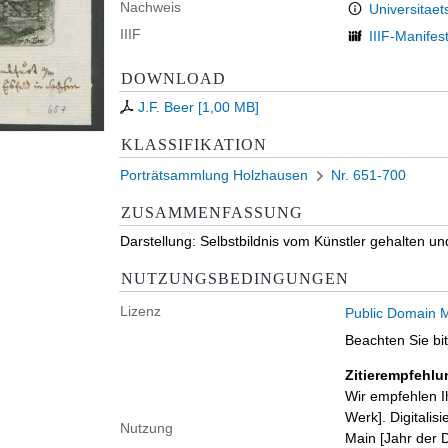
Nachweis
Universitaet
IIIF
IIIF-Manifes
DOWNLOAD
J.F. Beer
[
1,00 MB
]
KLASSIFIKATION
Porträtsammlung Holzhausen
Nr. 651-700
ZUSAMMENFASSUNG
Darstellung: Selbstbildnis vom Künstler gehalten u
NUTZUNGSBEDINGUNGEN
Lizenz
Public Domain M
Beachten Sie bi
Zitierempfehlu
Wir empfehlen I
Werk]. Digitalis
Nutzung
Main [Jahr der D