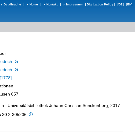
Detailsuche
|
Home
|
Kontakt
|
Impressum
|
Digitization Policy
|
[DE]
[EN]
Beer
iedrich
iedrich
[1778]
rationen
hausen 657
in : Universitätsbibliothek Johann Christian Senckenberg, 2017
is:30:2-305206