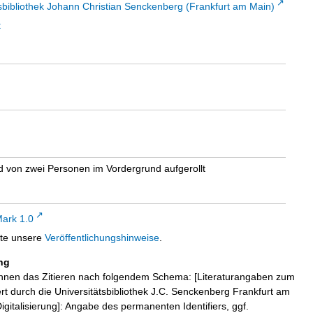
sbibliothek Johann Christian Senckenberg (Frankfurt am Main)
t
nd von zwei Personen im Vordergrund aufgerollt
ark 1.0
tte unsere
Veröffentlichungshinweise
.
ng
hnen das Zitieren nach folgendem Schema: [Literaturangaben zum
iert durch die Universitätsbibliothek J.C. Senckenberg Frankfurt am
igitalisierung]: Angabe des permanenten Identifiers, ggf.