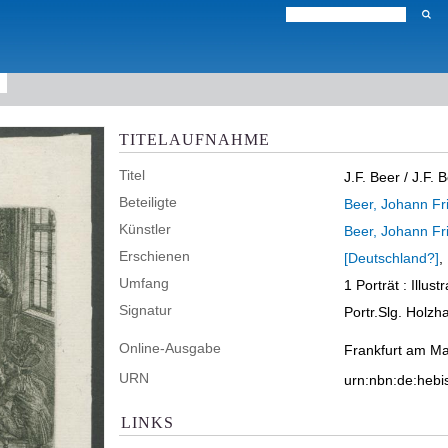
TITELAUFNAHME
Titel
J.F. Beer
/ J.F. 
Beteiligte
Beer, Johann Fr
Künstler
Beer, Johann Fr
Erschienen
[Deutschland?]
,
Umfang
1 Porträt
: Illust
Signatur
Portr.Slg. Holz
Online-Ausgabe
Frankfurt am Ma
URN
urn:nbn:de:heb
LINKS