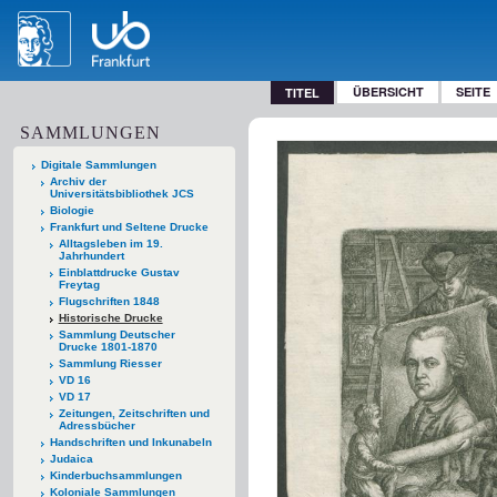
ÜBERSICHT
SEITE
TITEL
SAMMLUNGEN
Digitale Sammlungen
Archiv der
Universitätsbibliothek JCS
Biologie
Frankfurt und Seltene Drucke
Alltagsleben im 19.
Jahrhundert
Einblattdrucke Gustav
Freytag
Flugschriften 1848
Historische Drucke
Sammlung Deutscher
Drucke 1801-1870
Sammlung Riesser
VD 16
VD 17
Zeitungen, Zeitschriften und
Adressbücher
Handschriften und Inkunabeln
Judaica
Kinderbuchsammlungen
Koloniale Sammlungen