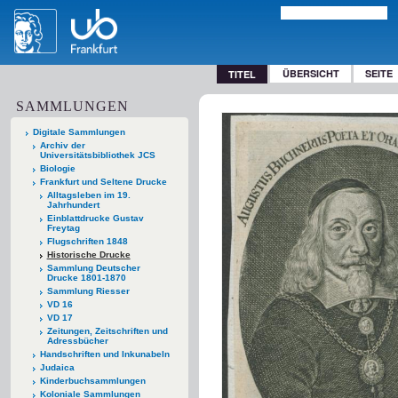
ÜBERSICHT
SEITE
TITEL
SAMMLUNGEN
Digitale Sammlungen
Archiv der
Universitätsbibliothek JCS
Biologie
Frankfurt und Seltene Drucke
Alltagsleben im 19.
Jahrhundert
Einblattdrucke Gustav
Freytag
Flugschriften 1848
Historische Drucke
Sammlung Deutscher
Drucke 1801-1870
Sammlung Riesser
VD 16
VD 17
Zeitungen, Zeitschriften und
Adressbücher
Handschriften und Inkunabeln
Judaica
Kinderbuchsammlungen
Koloniale Sammlungen