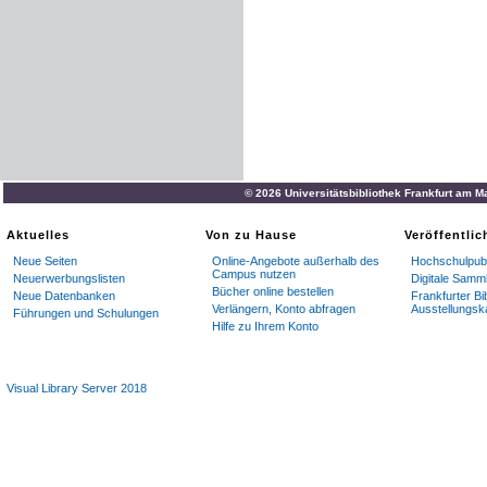
© 2026 Universitätsbibliothek Frankfurt am M
Aktuelles
Von zu Hause
Veröffentli
Neue Seiten
Online-Angebote außerhalb des
Hochschulpubl
Campus nutzen
Neuerwerbungslisten
Digitale Samm
Bücher online bestellen
Neue Datenbanken
Frankfurter Bi
Verlängern, Konto abfragen
Ausstellungsk
Führungen und Schulungen
Hilfe zu Ihrem Konto
Visual Library Server 2018