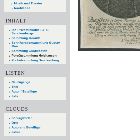
Musik und Theater
Nachlässe
INHALT
Die Privatbibliothek J. C.
Senckenbergs
Sammlung Occulta
Schriftprobensammlung Gustav
Mori
Sammlung Guckkasten
Porträtsammlung Holzhausen
Porträtsammlung Senckenberg
LISTEN
Neuzugänge
Titel
Autor / Beteiligte
Jahr
CLOUDS
Schlagwörter
Orte
Autoren / Beteiligte
Jahre