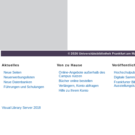
© 2026 Universitätsbibliothek Frankfurt am M
Aktuelles
Von zu Hause
Veröffentli
Neue Seiten
Online-Angebote außerhalb des
Hochschulpubl
Campus nutzen
Neuerwerbungslisten
Digitale Samm
Bücher online bestellen
Neue Datenbanken
Frankfurter Bi
Verlängern, Konto abfragen
Ausstellungsk
Führungen und Schulungen
Hilfe zu Ihrem Konto
Visual Library Server 2018