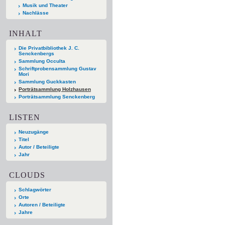
Musik und Theater
Nachlässe
INHALT
Die Privatbibliothek J. C.
Senckenbergs
Sammlung Occulta
Schriftprobensammlung Gustav
Mori
Sammlung Guckkasten
Porträtsammlung Holzhausen
Porträtsammlung Senckenberg
LISTEN
Neuzugänge
Titel
Autor / Beteiligte
Jahr
CLOUDS
Schlagwörter
Orte
Autoren / Beteiligte
Jahre