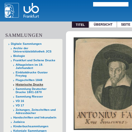
ÜBERSICHT
SEITE
TITEL
SAMMLUNGEN
Digitale Sammlungen
Archiv der
Universitätsbibliothek JCS
Biologie
Frankfurt und Seltene Drucke
Alltagsleben im 19.
Jahrhundert
Einblattdrucke Gustav
Freytag
Flugschriften 1848
Historische Drucke
Sammlung Deutscher
Drucke 1801-1870
Sammlung Riesser
VD 16
VD 17
Zeitungen, Zeitschriften und
Adressbücher
Handschriften und Inkunabeln
Judaica
Kinderbuchsammlungen
Koloniale Sammlungen