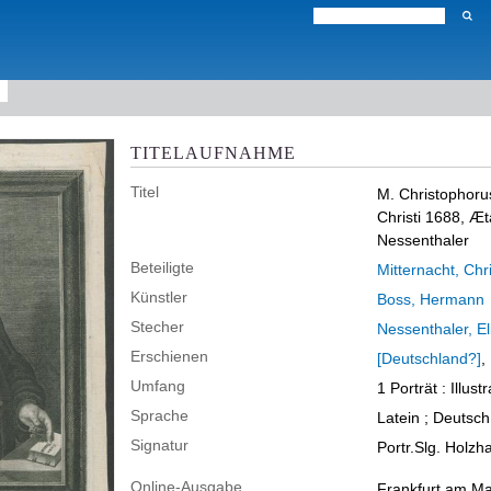
TITELAUFNAHME
Titel
M. Christophoru
Christi 1688, Æt
Nessenthaler
Beteiligte
Mitternacht, Chr
Künstler
Boss, Hermann
Stecher
Nessenthaler, El
Erschienen
[Deutschland?]
,
Umfang
1 Porträt
: Illust
Sprache
Latein ; Deutsch
Signatur
Portr.Slg. Holz
Online-Ausgabe
Frankfurt am Ma