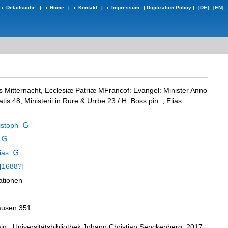
Detailsuche
|
Home
|
Kontakt
|
Impressum
|
Digitization Policy
|
[DE]
[EN]
s Mitternacht, Ecclesiæ Patriæ MFrancof: Evangel: Minister Anno
atis 48, Ministerii in Rure & Urrbe 23
/ H: Boss pin: ; Elias
istoph
ias
[1688?]
rationen
hausen 351
in : Universitätsbibliothek Johann Christian Senckenberg, 2017