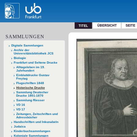
ÜBERSICHT
SEITE
TITEL
SAMMLUNGEN
Digitale Sammlungen
Archiv der
Universitätsbibliothek JCS
Biologie
Frankfurt und Seltene Drucke
Alltagsleben im 19.
Jahrhundert
Einblattdrucke Gustav
Freytag
Flugschriften 1848
Historische Drucke
Sammlung Deutscher
Drucke 1801-1870
Sammlung Riesser
VD 16
VD 17
Zeitungen, Zeitschriften und
Adressbücher
Handschriften und Inkunabeln
Judaica
Kinderbuchsammlungen
Koloniale Sammlungen