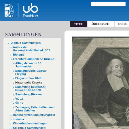
ÜBERSICHT
SEITE
TITEL
SAMMLUNGEN
Digitale Sammlungen
Archiv der
Universitätsbibliothek JCS
Biologie
Frankfurt und Seltene Drucke
Alltagsleben im 19.
Jahrhundert
Einblattdrucke Gustav
Freytag
Flugschriften 1848
Historische Drucke
Sammlung Deutscher
Drucke 1801-1870
Sammlung Riesser
VD 16
VD 17
Zeitungen, Zeitschriften und
Adressbücher
Handschriften und Inkunabeln
Judaica
Kinderbuchsammlungen
Koloniale Sammlungen