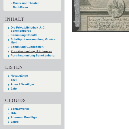
Musik und Theater
Nachlässe
INHALT
Die Privatbibliothek J. C.
Senckenbergs
Sammlung Occulta
Schriftprobensammlung Gustav
Mori
Sammlung Guckkasten
Porträtsammlung Holzhausen
Porträtsammlung Senckenberg
LISTEN
Neuzugänge
Titel
Autor / Beteiligte
Jahr
CLOUDS
Schlagwörter
Orte
Autoren / Beteiligte
Jahre