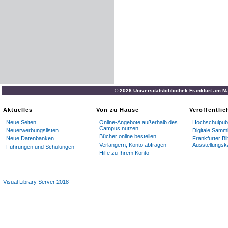
© 2026 Universitätsbibliothek Frankfurt am M
Aktuelles
Von zu Hause
Veröffentli
Neue Seiten
Online-Angebote außerhalb des
Hochschulpubl
Campus nutzen
Neuerwerbungslisten
Digitale Samm
Bücher online bestellen
Neue Datenbanken
Frankfurter Bi
Verlängern, Konto abfragen
Ausstellungsk
Führungen und Schulungen
Hilfe zu Ihrem Konto
Visual Library Server 2018