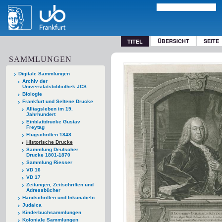
ÜBERSICHT
SEITE
TITEL
SAMMLUNGEN
Digitale Sammlungen
Archiv der
Universitätsbibliothek JCS
Biologie
Frankfurt und Seltene Drucke
Alltagsleben im 19.
Jahrhundert
Einblattdrucke Gustav
Freytag
Flugschriften 1848
Historische Drucke
Sammlung Deutscher
Drucke 1801-1870
Sammlung Riesser
VD 16
VD 17
Zeitungen, Zeitschriften und
Adressbücher
Handschriften und Inkunabeln
Judaica
Kinderbuchsammlungen
Koloniale Sammlungen