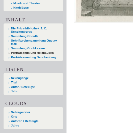
Musik und Theater
Nachlässe
INHALT
Die Privatbibliothek J. C.
Senckenbergs
Sammlung Occulta
Schriftprobensammlung Gustav
Mori
Sammlung Guckkasten
Porträtsammlung Holzhausen
Porträtsammlung Senckenberg
LISTEN
Neuzugänge
Titel
Autor / Beteiligte
Jahr
CLOUDS
Schlagwörter
Orte
Autoren / Beteiligte
Jahre