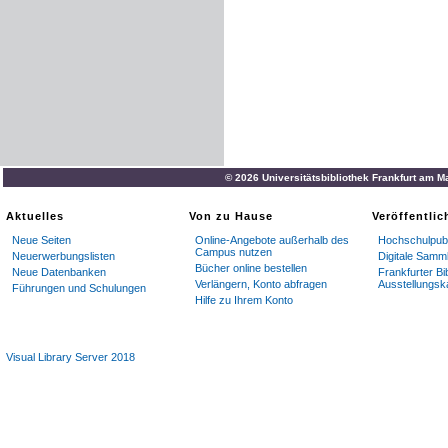
© 2026 Universitätsbibliothek Frankfurt am M
Aktuelles
Von zu Hause
Veröffentli
Neue Seiten
Online-Angebote außerhalb des
Hochschulpubl
Campus nutzen
Neuerwerbungslisten
Digitale Samm
Bücher online bestellen
Neue Datenbanken
Frankfurter Bi
Verlängern, Konto abfragen
Ausstellungsk
Führungen und Schulungen
Hilfe zu Ihrem Konto
Visual Library Server 2018