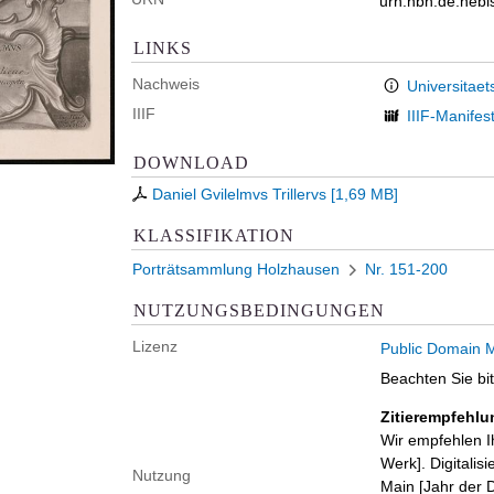
urn:nbn:de:heb
LINKS
Nachweis
Universitaet
IIIF
IIIF-Manifes
DOWNLOAD
Daniel Gvilelmvs Trillervs
[
1,69 MB
]
KLASSIFIKATION
Porträtsammlung Holzhausen
Nr. 151-200
NUTZUNGSBEDINGUNGEN
Lizenz
Public Domain M
Beachten Sie bi
Zitierempfehlu
Wir empfehlen I
Werk]. Digitalis
Nutzung
Main [Jahr der D