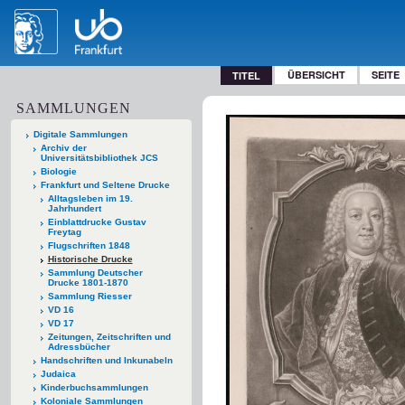
ÜBERSICHT
SEITE
TITEL
SAMMLUNGEN
Digitale Sammlungen
Archiv der
Universitätsbibliothek JCS
Biologie
Frankfurt und Seltene Drucke
Alltagsleben im 19.
Jahrhundert
Einblattdrucke Gustav
Freytag
Flugschriften 1848
Historische Drucke
Sammlung Deutscher
Drucke 1801-1870
Sammlung Riesser
VD 16
VD 17
Zeitungen, Zeitschriften und
Adressbücher
Handschriften und Inkunabeln
Judaica
Kinderbuchsammlungen
Koloniale Sammlungen