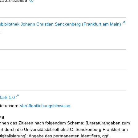
is:30:2-325956
sbibliothek Johann Christian Senckenberg (Frankfurt am Main)
t
ark 1.0
tte unsere
Veröffentlichungshinweise
.
ng
hnen das Zitieren nach folgendem Schema: [Literaturangaben zum
iert durch die Universitätsbibliothek J.C. Senckenberg Frankfurt am
igitalisierung]: Angabe des permanenten Identifiers, ggf.