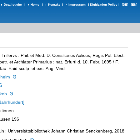
Detailsuche
|
Home
|
Kontakt
|
Impressum
|
Digitization Policy
|
[DE]
[EN]
Trillervs
:
Phil. et Med. D. Consiliarius Aulicus, Regis Pol. Elect.
tr. et Archiater Primarius : nat. Erfurti d. 10. Febr. 1695
/ F.
. Iac. Haid sculp. et exc. Aug. Vind.
ilhelm
akob
 Jahrhundert]
rationen
hausen 196
in : Universitätsbibliothek Johann Christian Senckenberg, 2018