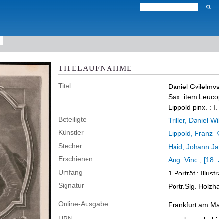
TITELAUFNAHME
Titel
Daniel Gvilelmvs 
Sax. item Leucope
Lippold pinx. ; I
Beteiligte
Triller, Daniel W
Künstler
Lippold, Franz
Stecher
Haid, Johann J
Erschienen
Aug. Vind.
,
[18.
Umfang
1 Porträt
: Illust
Signatur
Portr.Slg. Holz
Online-Ausgabe
Frankfurt am Ma
URN