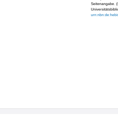
Seitenangabe. (B
Universitätsbib
urn:nbn:de:hebi