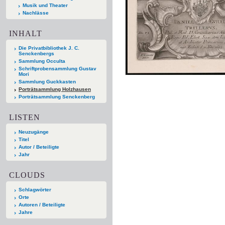
Musik und Theater
Nachlässe
INHALT
Die Privatbibliothek J. C.
Senckenbergs
Sammlung Occulta
Schriftprobensammlung Gustav
Mori
Sammlung Guckkasten
Porträtsammlung Holzhausen
Porträtsammlung Senckenberg
LISTEN
Neuzugänge
Titel
Autor / Beteiligte
Jahr
CLOUDS
Schlagwörter
Orte
Autoren / Beteiligte
Jahre