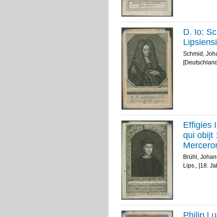
D. Io: S
Lipsiens
Schmid, Joh
[Deutschland
Effigies 
qui obij
Merceror
Brühl, Joha
Lips., [18. J
Philip L