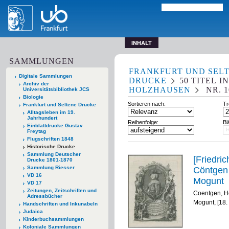
INHALT
SAMMLUNGEN
FRANKFURT UND SEL
Digitale Sammlungen
DRUCKE
50
TITEL
I
Archiv der
HOLZHAUSEN
NR. 1
Universitätsbibliothek JCS
Biologie
Sortieren nach:
Tr
Frankfurt und Seltene Drucke
Alltagsleben im 19.
Jahrhundert
Reihenfolge:
Bl
Einblattdrucke Gustav
Freytag
Flugschriften 1848
Historische Drucke
Sammlung Deutscher
[Friedric
Drucke 1801-1870
Sammlung Riesser
Cöntgen 
VD 16
Mogunt
VD 17
Zeitungen, Zeitschriften und
Coentgen, H
Adressbücher
Mogunt, [18.
Handschriften und Inkunabeln
Judaica
Kinderbuchsammlungen
Koloniale Sammlungen