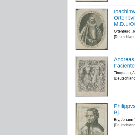
Ioachimv
Ortenbvr
M.D.LX
Ortenburg, 
[Deutschland
Andreas 
Faciente
Tiraqueau, 
[Deutschland
Philippv
Bj.
Bry, Johann
[Deutschland