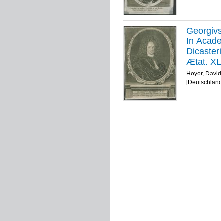
Georgivs
In Acade
Dicasteri
Ætat. XL
sc.
Hoyer, David
[Deutschland