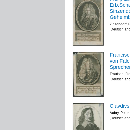
Erb:Scha
Sinzendo
Geheimbt
Zinzendorf, 
[Deutschland
Francisc
von Falc
Spreche
Trautson, Fr
[Deutschland
Clavdivs
Aubry, Peter
[Deutschland