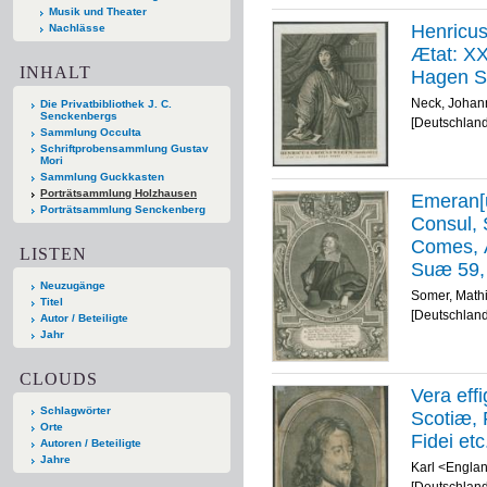
Musik und Theater
Henricu
Nachlässe
Ætat: XXX
INHALT
Hagen S
Neck, Johan
Die Privatbibliothek J. C.
Senckenbergs
[Deutschland
Sammlung Occulta
Schriftprobensammlung Gustav
Mori
Sammlung Guckkasten
Porträtsammlung Holzhausen
Emeran[u
Porträtsammlung Senckenberg
Consul, 
Comes, 
LISTEN
Suæ 59,
Neuzugänge
vivum del
Somer, Math
Titel
[Deutschland
Autor / Beteiligte
Jahr
CLOUDS
Vera effi
Schlagwörter
Scotiæ, 
Orte
Fidei etc
Autoren / Beteiligte
Jahre
Karl <Engla
[Deutschland