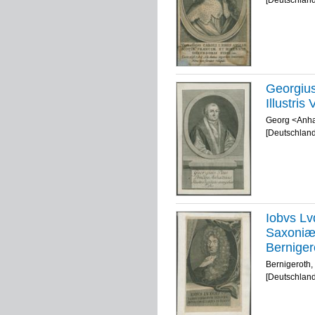
Georgius
Illustris
Georg <Anhal
[Deutschland
Iobvs Lv
Saxoniæ 
Berniger
Bernigeroth,
[Deutschland