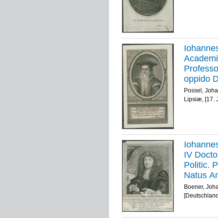
Iohannes
Academia
Professo
oppido D
Christi 
Possel, Joh
d. 15. A
Lipsiæ, [17.
L. Joachi
Iohannes
IV Docto
Politic. 
Natus An
Denatvs 
Boener, Joh
Böner f.
[Deutschland