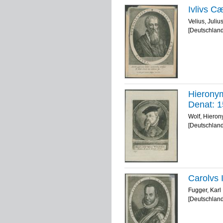
Ivlivs C
Velius, Juli
[Deutschland
Hieronym
Denat: 
Wolf, Hiero
[Deutschland
Carolvs I
Fugger, Karl
[Deutschland