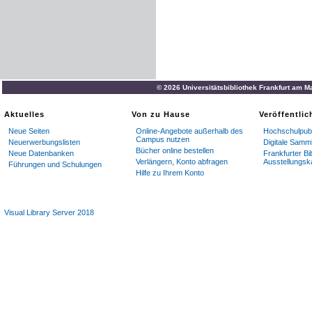
© 2026 Universitätsbibliothek Frankfurt am M
Aktuelles
Von zu Hause
Veröffentli
Neue Seiten
Online-Angebote außerhalb des
Hochschulpubl
Campus nutzen
Neuerwerbungslisten
Digitale Samm
Bücher online bestellen
Neue Datenbanken
Frankfurter Bi
Verlängern, Konto abfragen
Ausstellungsk
Führungen und Schulungen
Hilfe zu Ihrem Konto
Visual Library Server 2018