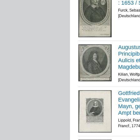
: 1653 /
Furck, Sebas
[Deutschland
Augustus
Principib
Aulicis 
Magdebu
W.P. Kili
Kilian, Wolf
[Deutschland
Gottfrie
Evangeli
Mayn, ge
Ampt ber
gestorbe
Lippold, Fra
I.F. Berr
Francf:, 177