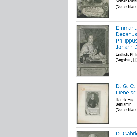
fac:
Somer, Math
[Deutschland
Emmanuel
Decanus 
Philippu
Johann J
Endlich, Phi
[Augsburg], 
D. G. C.
Liebe sc
Hauck, Augus
Benjamin
[Deutschland
D. Gabri