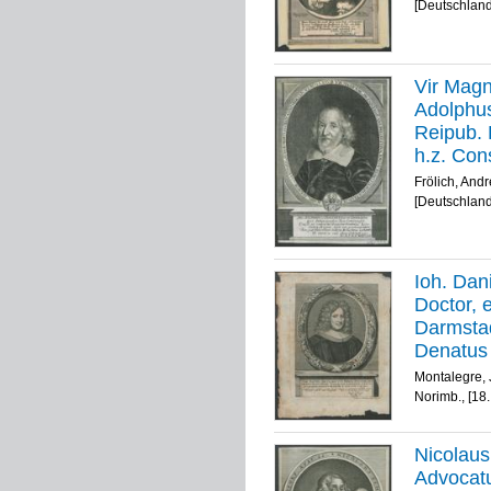
[Deutschland
Vir Magni
Adolphus
Reipub. 
h.z. Con
MDCLXIV,
Frölich, And
Fec. obs
[Deutschland
Ioh. Dani
Doctor, e
Darmstad
Denatus 
/ Ioseph
Montalegre,
Norimb.
Norimb., [18
Nicolaus
Advocatu