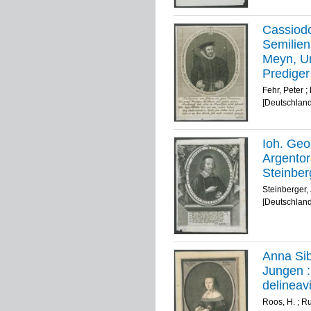
Cassiodo
Semilien
Meyn, Un
Prediger
In Franc
Fehr, Peter
;
Mart: / P
[Deutschland
Ioh. Ge
Argentor
Steinber
Steinberger,
[Deutschland
Anna Sib
Jungen :
delineavi
Roos, H.
;
Ru