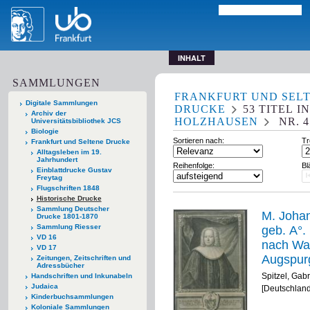
INHALT
SAMMLUNGEN
FRANKFURT UND SEL
Digitale Sammlungen
DRUCKE
53
TITEL
I
Archiv der
HOLZHAUSEN
NR. 4
Universitätsbibliothek JCS
Biologie
Sortieren nach:
Tr
Frankfurt und Seltene Drucke
Alltagsleben im 19.
Jahrhundert
Reihenfolge:
Bl
Einblattdrucke Gustav
Freytag
Flugschriften 1848
Historische Drucke
Sammlung Deutscher
M. Johan
Drucke 1801-1870
Sammlung Riesser
geb. A°.
VD 16
nach Wa
VD 17
Augspurg
Zeitungen, Zeitschriften und
Adressbücher
Gabriel S
Spitzel, Gabr
Handschriften und Inkunabeln
Thelot s
Judaica
[Deutschland
Kinderbuchsammlungen
Koloniale Sammlungen