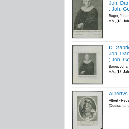
Joh. Dan
; Joh. Go
Bager, Joha
A.V., [18. Ja
D. Gabri
Joh. Dan
; Joh. Go
Bager, Joha
A.V., [18. Ja
Albertvs 
Albert <Rege
[Deutschland