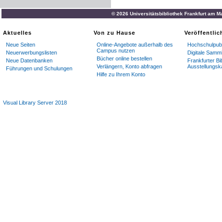
© 2026 Universitätsbibliothek Frankfurt am M
Aktuelles
Von zu Hause
Veröffentli
Neue Seiten
Online-Angebote außerhalb des
Hochschulpubl
Campus nutzen
Neuerwerbungslisten
Digitale Samm
Bücher online bestellen
Neue Datenbanken
Frankfurter Bi
Verlängern, Konto abfragen
Ausstellungsk
Führungen und Schulungen
Hilfe zu Ihrem Konto
Visual Library Server 2018