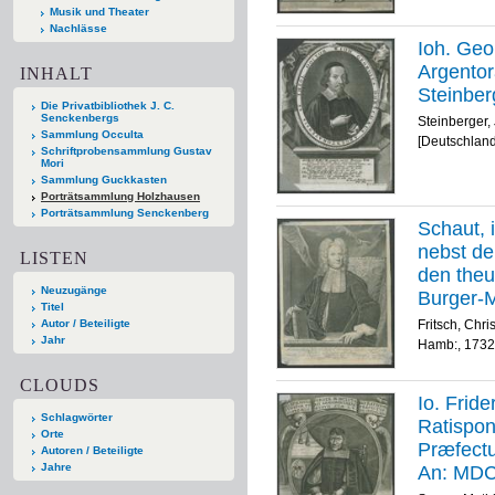
Musik und Theater
Nachlässe
Ioh. Ge
Argentor
INHALT
Steinber
Die Privatbibliothek J. C.
Senckenbergs
Steinberger,
Sammlung Occulta
[Deutschland
Schriftprobensammlung Gustav
Mori
Sammlung Guckkasten
Porträtsammlung Holzhausen
Porträtsammlung Senckenberg
Schaut, 
nebst de
LISTEN
den the
Neuzugänge
Burger-M
Titel
Hamb: 1
Fritsch, Chri
Autor / Beteiligte
Jahr
Hamb:, 1732
CLOUDS
Io. Fride
Schlagwörter
Ratispon
Orte
Præfect
Autoren / Beteiligte
Jahre
An: MDC