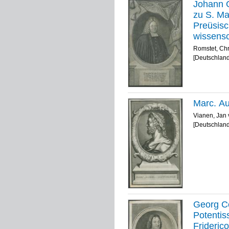
Johann G
zu S. Ma
Preüsisc
wissensc
Heringen
Romstet, Chr
Gröninge
[Deutschland
Romstet,
Marc. Au
Vianen, Jan
[Deutschland
Georg Co
Potentis
Frideric