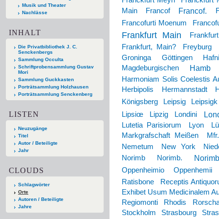
Musik und Theater
Francof.
Main
Francof
F
Nachlässe
Francofurti Moenum
Francof
INHALT
Frankfurt Main
Frankfur
Frankfurt, Main?
Freyburg
Die Privatbibliothek J. C.
Senckenbergs
Groninga
Göttingen
Hafn
Sammlung Occulta
Hamb
Schriftprobensammlung Gustav
Magdeburgischen
Mori
Harmoniam Solis Coelestis Auro
Sammlung Guckkasten
Porträtsammlung Holzhausen
Herbipolis
Hermannstadt
H
Porträtsammlung Senckenberg
Königsberg
Leipsig
Leipsigk
LISTEN
Lon
Lipsiœ
Lipzig
Londini
Lutetia Parisiorum
Lyon
Lü
Neuzugänge
Markgrafschaft Meißen
Mfr.
Titel
Autor / Beteiligte
Nemetum
New York
Nied
Jahr
Norimb
Norimb
Norimb.
CLOUDS
Oppenheimio
Oppenhemii
Ratisbone
Receptis Antiquor
Schlagwörter
Exhibet Usum Medicinalem Aur
Orte
Autoren / Beteiligte
Regiomonti
Rhodis
Rorsch
Jahre
Stockholm
Strasbourg
Stra