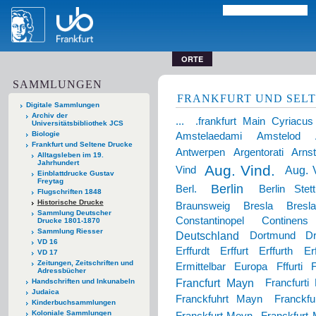
ORTE
SAMMLUNGEN
FRANKFURT UND SEL
Digitale Sammlungen
Archiv der
...
.frankfurt Main Cyriacu
Universitätsbibliothek JCS
Biologie
Amstelaedami
Amstelod
Frankfurt und Seltene Drucke
Antwerpen
Argentorati
Arns
Alltagsleben im 19.
Jahrhundert
Aug. Vind.
Aug. 
Vind
Einblattdrucke Gustav
Freytag
Berlin
Berl.
Berlin Stett
Flugschriften 1848
Historische Drucke
Braunsweig
Bresla
Bresl
Sammlung Deutscher
Constantinopel
Continen
Drucke 1801-1870
Sammlung Riesser
Deutschland
Dortmund
D
VD 16
Erffurdt
Erffurt
Erffurth
Erf
VD 17
Zeitungen, Zeitschriften und
Ermittelbar
Europa
Fffurti
F
Adressbücher
Francfurt Mayn
Francfurt
Handschriften und Inkunabeln
Judaica
Franckfuhrt Mayn
Franckf
Kinderbuchsammlungen
Koloniale Sammlungen
Franckfurt Meyn
Franckfurt