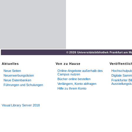
© 2026 Universitätsbibliothek Frankfurt am M
Aktuelles
Von zu Hause
Veröffentli
Neue Seiten
Online-Angebote außerhalb des
Hochschulpubl
Campus nutzen
Neuerwerbungslisten
Digitale Samm
Bücher online bestellen
Neue Datenbanken
Frankfurter Bi
Verlängern, Konto abfragen
Ausstellungsk
Führungen und Schulungen
Hilfe zu Ihrem Konto
Visual Library Server 2018