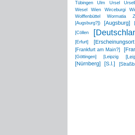
Tübingen
Ulm
Ursel
Ursell
Wesel
Wien
Wirceburgi
Wi
Wolffenbüttel
Wormatia
Z
[Augsburg]
[Augsburg?])
[Deutschla
[Cöllen
[Erscheinungsort
[Erfurt]
[Fra
[Frankfurt am Main?]
[Lei
[Göttingen]
[Leipzig
[Nürnberg]
[S.l.]
[Straßb