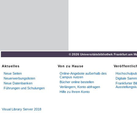
© 2026 Universitätsbibliothek Frankfurt am M
Aktuelles
Von zu Hause
Veröffentli
Neue Seiten
Online-Angebote außerhalb des
Hochschulpubl
Campus nutzen
Neuerwerbungslisten
Digitale Samm
Bücher online bestellen
Neue Datenbanken
Frankfurter Bi
Verlängern, Konto abfragen
Ausstellungsk
Führungen und Schulungen
Hilfe zu Ihrem Konto
Visual Library Server 2018