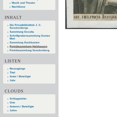
Musik und Theater
Nachlässe
INHALT
Die Privatbibliothek J. C.
Senckenbergs
Sammlung Occulta
Schriftprobensammlung Gustav
Mori
Sammlung Guckkasten
Porträtsammlung Holzhausen
Porträtsammlung Senckenberg
LISTEN
Neuzugänge
Titel
Autor / Beteiligte
Jahr
CLOUDS
Schlagwörter
Orte
Autoren / Beteiligte
Jahre