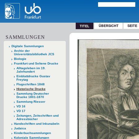
ÜBERSICHT
SEITE
TITEL
SAMMLUNGEN
Digitale Sammlungen
Archiv der
Universitätsbibliothek JCS
Biologie
Frankfurt und Seltene Drucke
Alltagsleben im 19.
Jahrhundert
Einblattdrucke Gustav
Freytag
Flugschriften 1848
Historische Drucke
Sammlung Deutscher
Drucke 1801-1870
Sammlung Riesser
VD 16
VD 17
Zeitungen, Zeitschriften und
Adressbücher
Handschriften und Inkunabeln
Judaica
Kinderbuchsammlungen
Koloniale Sammlungen