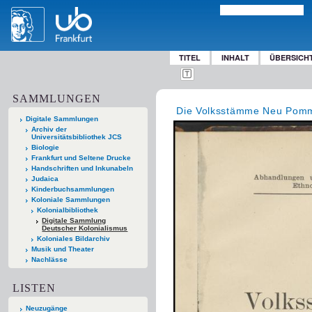
TITEL
INHALT
ÜBERSICH
SAMMLUNGEN
Die Volksstämme Neu Pom
Digitale Sammlungen
Archiv der
Universitätsbibliothek JCS
Biologie
Frankfurt und Seltene Drucke
Handschriften und Inkunabeln
Judaica
Kinderbuchsammlungen
Koloniale Sammlungen
Kolonialbibliothek
Digitale Sammlung
Deutscher Kolonialismus
Koloniales Bildarchiv
Musik und Theater
Nachlässe
LISTEN
Neuzugänge