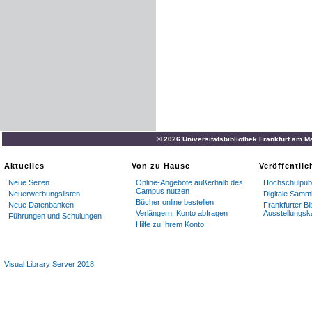
© 2026 Universitätsbibliothek Frankfurt am M
Aktuelles
Von zu Hause
Veröffentli
Neue Seiten
Online-Angebote außerhalb des
Hochschulpubl
Campus nutzen
Neuerwerbungslisten
Digitale Samm
Bücher online bestellen
Neue Datenbanken
Frankfurter Bi
Verlängern, Konto abfragen
Ausstellungsk
Führungen und Schulungen
Hilfe zu Ihrem Konto
Visual Library Server 2018