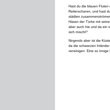
Hast
du
die
blauen
Fluten
Reiterscharen
,
und
hast
d
städten
zusammenströme
Häsen
der
Türke
mit
sein
aber
auch
hie
und
da
ein
s
sich
mischt
?
Nirgends
aber
ist
die
Küste
da
die
schwarzen
In­
länder
vereinigen
.
Eine
so
innige
denn
da
hat
die
Mission
di
Samen
des
Wortes
unter
d
Schattenseiten
.
Ueberall
i
und
ver­
dorbene
.
Oder
gla
lebenden
Europäer
am
St
Seele
unserer
Schwarzen
Gewinnsucht
ohne
Einwir
eingeführte
Branntwein
im
städten
?
O
nein
!
Auch
in
Af
langer
Zeit
her
besonders
Stapelplatz
des
Sklavenha