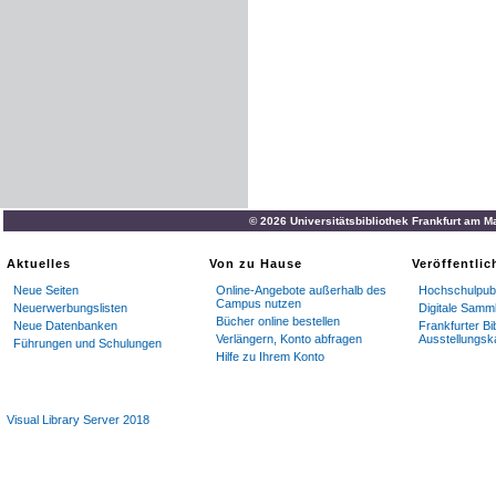
Seufzer
aufsteigt
:
O
,
könn
Unberührt
von
Elend
und
S
ihnen
nur
der
Kamps
gege
Heidentum
geimpften
und
bleibt
wahr
:
so
tief
gesunk
© 2026 Universitätsbibliothek Frankfurt am M
Aktuelles
Von zu Hause
Veröffentli
Neue Seiten
Online-Angebote außerhalb des
Hochschulpubl
Campus nutzen
Neuerwerbungslisten
Digitale Samm
Bücher online bestellen
Neue Datenbanken
Frankfurter Bi
Verlängern, Konto abfragen
Ausstellungsk
Führungen und Schulungen
Hilfe zu Ihrem Konto
Visual Library Server 2018