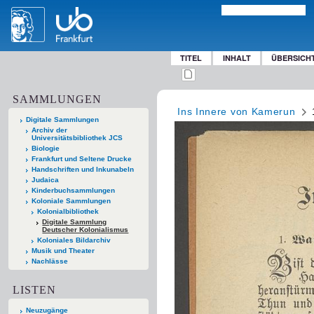
TITEL
INHALT
ÜBERSICH
SAMMLUNGEN
Ins Innere von Kamerun
Digitale Sammlungen
Archiv der
Universitätsbibliothek JCS
Biologie
Frankfurt und Seltene Drucke
Handschriften und Inkunabeln
Judaica
Kinderbuchsammlungen
Koloniale Sammlungen
Kolonialbibliothek
Digitale Sammlung
Deutscher Kolonialismus
Koloniales Bildarchiv
Musik und Theater
Nachlässe
LISTEN
Neuzugänge