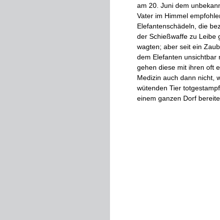
am
20
.
Juni
dem
un­
bekan
Vater
im
Himmel
empfohle
Elefantenschädeln
,
die
be
der
Schießwaffe
zu
Leibe
wagten
;
aber
seit
ein
Zaube
dem
Elefanten
unsichtbar
gehen
diese
mit
ihren
oft
e
Medizin
auch
dann
nicht
,
w
wütenden
Tier
totgestampf
einem
ganzen
Dorf
bereite
Jagdweise
ist
die
,
daß
ma
hinabstürze
und
sich
darin
Gefährten
zu
Hilfe
komme
Eingeschlossene
entkomm
Im
tiefen
Urwald
traf
die
Ka
14jährige
Häuptling
des
er
entfernt
.
Er
trug
etliche
sel
dort
das
Stück
zu
1
Blatt
T
ge­
ringen
Handelsgewinn
,
n
den
Kopf
,
übertrug
ihm
de
seinem
Dorf
zurück
.
Als
m