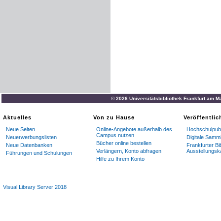
bald
scharten
sich
die
Leu
ein
.
Sofort
auch
brach
die
Träg
Dorfbewohner
vollends
nic
Staunen
der
Mangamba
-
L
sich
in
eine
andere
Welt
ve
sie
sich
hier
,
den
finstern
W
© 2026 Universitätsbibliothek Frankfurt am M
Aktuelles
Von zu Hause
Veröffentli
Neue Seiten
Online-Angebote außerhalb des
Hochschulpubl
Campus nutzen
Neuerwerbungslisten
Digitale Samm
Bücher online bestellen
Neue Datenbanken
Frankfurter Bi
Verlängern, Konto abfragen
Ausstellungsk
Führungen und Schulungen
Hilfe zu Ihrem Konto
Visual Library Server 2018