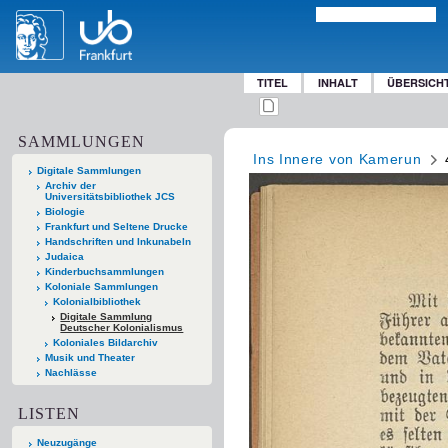
TITEL
INHALT
ÜBERSICH
SAMMLUNGEN
Ins Innere von Kamerun
Digitale Sammlungen
Archiv der
Universitätsbibliothek JCS
Biologie
Frankfurt und Seltene Drucke
Handschriften und Inkunabeln
Judaica
Kinderbuchsammlungen
Koloniale Sammlungen
Kolonialbibliothek
Digitale Sammlung
Deutscher Kolonialismus
Koloniales Bildarchiv
Musik und Theater
Nachlässe
LISTEN
Neuzugänge