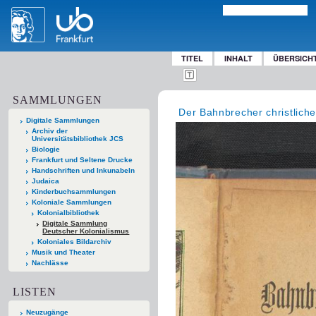
TITEL
INHALT
ÜBERSICH
SAMMLUNGEN
Der Bahnbrecher christliche
Digitale Sammlungen
Archiv der
Universitätsbibliothek JCS
Biologie
Frankfurt und Seltene Drucke
Handschriften und Inkunabeln
Judaica
Kinderbuchsammlungen
Koloniale Sammlungen
Kolonialbibliothek
Digitale Sammlung
Deutscher Kolonialismus
Koloniales Bildarchiv
Musik und Theater
Nachlässe
LISTEN
Neuzugänge