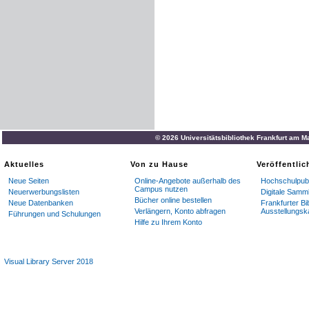
© 2026 Universitätsbibliothek Frankfurt am M
Aktuelles
Von zu Hause
Veröffentli
Neue Seiten
Online-Angebote außerhalb des
Hochschulpubl
Campus nutzen
Neuerwerbungslisten
Digitale Samm
Bücher online bestellen
Neue Datenbanken
Frankfurter Bi
Verlängern, Konto abfragen
Ausstellungsk
Führungen und Schulungen
Hilfe zu Ihrem Konto
Visual Library Server 2018