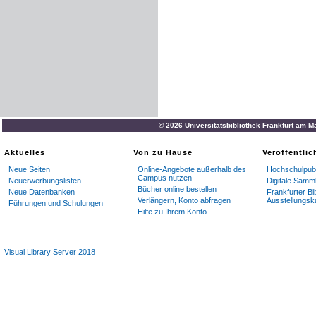
© 2026 Universitätsbibliothek Frankfurt am M
Aktuelles
Von zu Hause
Veröffentli
Neue Seiten
Online-Angebote außerhalb des
Hochschulpubl
Campus nutzen
Neuerwerbungslisten
Digitale Samm
Bücher online bestellen
Neue Datenbanken
Frankfurter Bi
Verlängern, Konto abfragen
Ausstellungsk
Führungen und Schulungen
Hilfe zu Ihrem Konto
Visual Library Server 2018