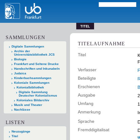
TITEL
SAMMLUNGEN
TITELAUFNAHME
Digitale Sammlungen
Archiv der
Titel
Universitätsbibliothek JCS
K
Biologie
F
Frankfurt und Seltene Drucke
Handschriften und Inkunabeln
Verfasser
F
Judaica
Beteiligte
Kinderbuchsammlungen
R
Koloniale Sammlungen
Erschienen
B
Kolonialbibliothek
Digitale Sammlung
Ausgabe
2
Deutscher Kolonialismus
Koloniales Bildarchiv
Umfang
1
Musik und Theater
Nachlässe
Anmerkung
I
Sprache
D
LISTEN
Fremddigitalisat
D
Neuzugänge
Titel
u