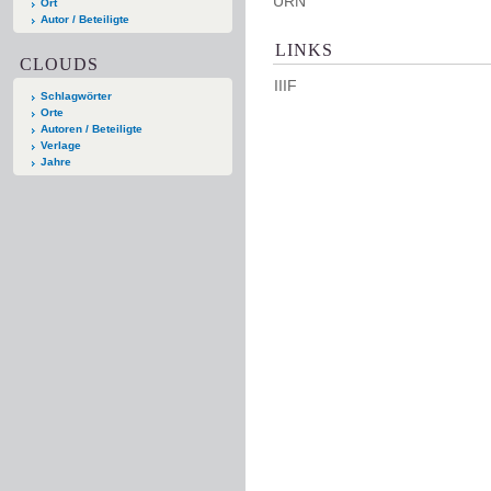
URN
Ort
Autor / Beteiligte
LINKS
CLOUDS
IIIF
Schlagwörter
Orte
Autoren / Beteiligte
Verlage
Jahre