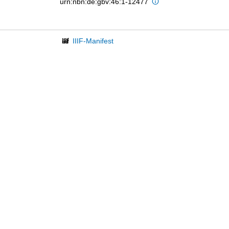
urn:nbn:de:gbv:46:1-12477
IIIF-Manifest