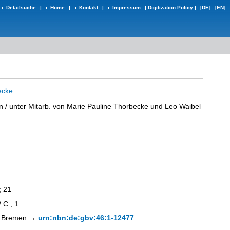
Detailsuche
|
Home
|
Kontakt
|
Impressum
|
Digitization Policy
|
[DE]
[EN]
ecke
n
/ unter Mitarb. von Marie Pauline Thorbecke und Leo Waibel
; 21
 C ; 1
hek Bremen →
urn:nbn:de:gbv:46:1-12477