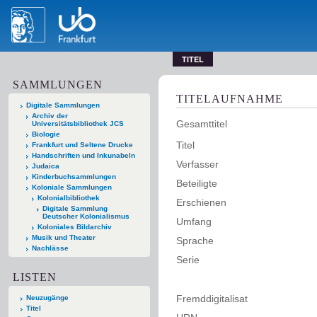
TITEL
SAMMLUNGEN
TITELAUFNAHME
Digitale Sammlungen
Archiv der
Gesamttitel
Universitätsbibliothek JCS
Biologie
Titel
Frankfurt und Seltene Drucke
Handschriften und Inkunabeln
Verfasser
Judaica
Kinderbuchsammlungen
Beteiligte
Koloniale Sammlungen
Kolonialbibliothek
Erschienen
Digitale Sammlung
Deutscher Kolonialismus
Umfang
Koloniales Bildarchiv
Musik und Theater
Sprache
Nachlässe
Serie
LISTEN
Fremddigitalisat
Neuzugänge
Titel