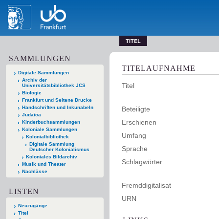
TITEL
SAMMLUNGEN
TITELAUFNAHME
Digitale Sammlungen
Archiv der
Titel
Universitätsbibliothek JCS
Biologie
Frankfurt und Seltene Drucke
Handschriften und Inkunabeln
Beteiligte
Judaica
Erschienen
Kinderbuchsammlungen
Koloniale Sammlungen
Umfang
Kolonialbibliothek
Digitale Sammlung
Sprache
Deutscher Kolonialismus
Koloniales Bildarchiv
Schlagwörter
Musik und Theater
Nachlässe
Fremddigitalisat
LISTEN
URN
Neuzugänge
Titel