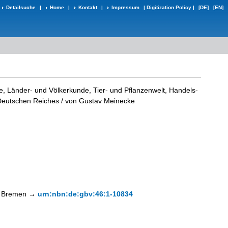
Detailsuche
|
Home
|
Kontakt
|
Impressum
|
Digitization Policy
|
[DE]
[EN]
e, Länder- und Völkerkunde, Tier- und Pflanzenwelt, Handels-
 Deutschen Reiches
/ von Gustav Meinecke
hek Bremen →
urn:nbn:de:gbv:46:1-10834