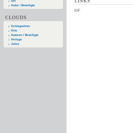
LINKS
Ort
Autor / Beteiligte
IIIF
CLOUDS
Schlagwörter
Orte
Autoren / Beteiligte
Verlage
Jahre