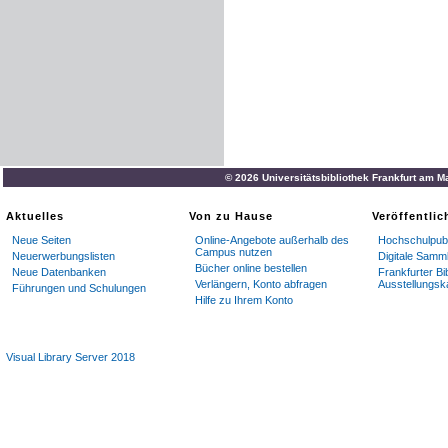
© 2026 Universitätsbibliothek Frankfurt am M
Aktuelles
Von zu Hause
Veröffentli
Neue Seiten
Online-Angebote außerhalb des
Hochschulpubl
Campus nutzen
Neuerwerbungslisten
Digitale Samm
Bücher online bestellen
Neue Datenbanken
Frankfurter Bi
Verlängern, Konto abfragen
Ausstellungsk
Führungen und Schulungen
Hilfe zu Ihrem Konto
Visual Library Server 2018