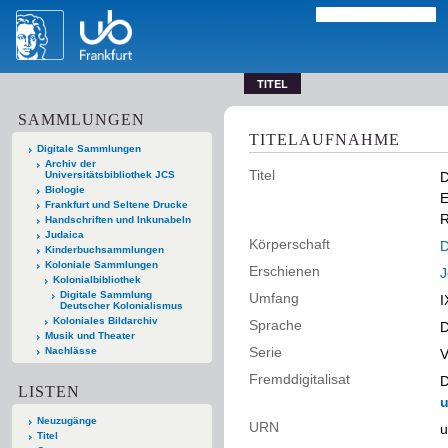
TITEL
SAMMLUNGEN
TITELAUFNAHME
Digitale Sammlungen
Archiv der
Titel
Universitätsbibliothek JCS
D
Biologie
E
Frankfurt und Seltene Drucke
R
Handschriften und Inkunabeln
Judaica
Körperschaft
D
Kinderbuchsammlungen
Koloniale Sammlungen
Erschienen
J
Kolonialbibliothek
Digitale Sammlung
Umfang
I
Deutscher Kolonialismus
Koloniales Bildarchiv
Sprache
D
Musik und Theater
Serie
Nachlässe
V
Fremddigitalisat
D
LISTEN
u
Neuzugänge
URN
u
Titel