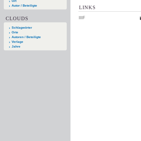
Ort
Autor / Beteiligte
LINKS
IIIF
CLOUDS
Schlagwörter
Orte
Autoren / Beteiligte
Verlage
Jahre