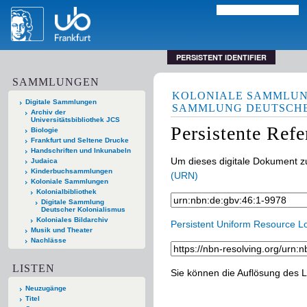
PERSISTENT IDENTIFIER
SAMMLUNGEN
KOLONIALE SAMMLU
Digitale Sammlungen
SAMMLUNG DEUTSCHE
Archiv der
Universitätsbibliothek JCS
Persistente Ref
Biologie
Frankfurt und Seltene Drucke
Handschriften und Inkunabeln
Um dieses digitale Dokument zu
Judaica
Kinderbuchsammlungen
(URN)
Koloniale Sammlungen
Kolonialbibliothek
Digitale Sammlung
Deutscher Kolonialismus
Koloniales Bildarchiv
Persistent Uniform Resource L
Musik und Theater
Nachlässe
LISTEN
Sie können die Auflösung des L
Neuzugänge
Titel