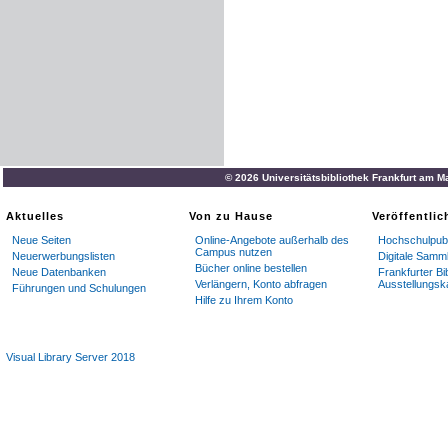
© 2026 Universitätsbibliothek Frankfurt am M
Aktuelles
Von zu Hause
Veröffentli
Neue Seiten
Online-Angebote außerhalb des
Hochschulpubl
Campus nutzen
Neuerwerbungslisten
Digitale Samm
Bücher online bestellen
Neue Datenbanken
Frankfurter Bi
Verlängern, Konto abfragen
Ausstellungsk
Führungen und Schulungen
Hilfe zu Ihrem Konto
Visual Library Server 2018