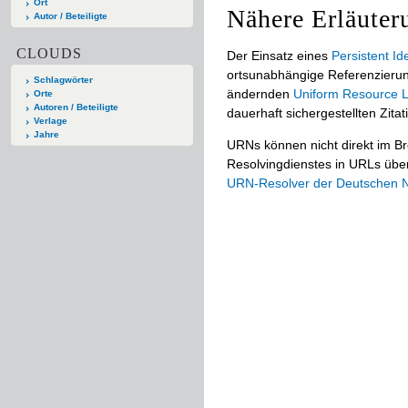
Ort
Nähere Erläuter
Autor / Beteiligte
CLOUDS
Der Einsatz eines
Persistent Ide
ortsunabhängige Referenzierun
Schlagwörter
ändernden
Uniform Resource L
Orte
Autoren / Beteiligte
dauerhaft sichergestellten Zitat
Verlage
Jahre
URNs können nicht direkt im B
Resolvingdienstes in URLs übers
URN-Resolver der Deutschen Na