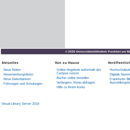
© 2026 Universitätsbibliothek Frankfurt am M
Aktuelles
Von zu Hause
Veröffentli
Neue Seiten
Online-Angebote außerhalb des
Hochschulpubl
Campus nutzen
Neuerwerbungslisten
Digitale Samm
Bücher online bestellen
Neue Datenbanken
Frankfurter Bi
Verlängern, Konto abfragen
Ausstellungsk
Führungen und Schulungen
Hilfe zu Ihrem Konto
Visual Library Server 2018