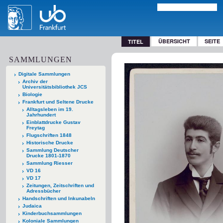
ÜBERSICHT
SEITE
TITEL
SAMMLUNGEN
Digitale Sammlungen
Archiv der
Universitätsbibliothek JCS
Biologie
Frankfurt und Seltene Drucke
Alltagsleben im 19.
Jahrhundert
Einblattdrucke Gustav
Freytag
Flugschriften 1848
Historische Drucke
Sammlung Deutscher
Drucke 1801-1870
Sammlung Riesser
VD 16
VD 17
Zeitungen, Zeitschriften und
Adressbücher
Handschriften und Inkunabeln
Judaica
Kinderbuchsammlungen
Koloniale Sammlungen