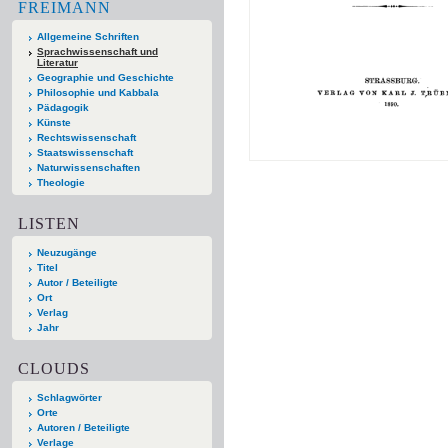
FREIMANN
Allgemeine Schriften
Sprachwissenschaft und
Literatur
Geographie und Geschichte
Philosophie und Kabbala
Pädagogik
Künste
Rechtswissenschaft
Staatswissenschaft
Naturwissenschaften
Theologie
LISTEN
Neuzugänge
Titel
Autor / Beteiligte
Ort
Verlag
Jahr
CLOUDS
Schlagwörter
Orte
Autoren / Beteiligte
Verlage