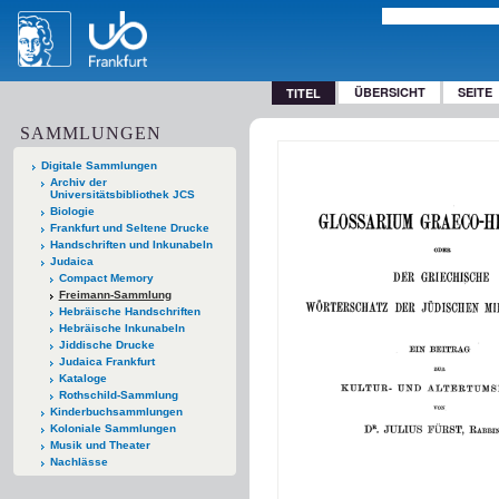
ÜBERSICHT
SEITE
TITEL
SAMMLUNGEN
Digitale Sammlungen
Archiv der
Universitätsbibliothek JCS
Biologie
Frankfurt und Seltene Drucke
Handschriften und Inkunabeln
Judaica
Compact Memory
Freimann-Sammlung
Hebräische Handschriften
Hebräische Inkunabeln
Jiddische Drucke
Judaica Frankfurt
Kataloge
Rothschild-Sammlung
Kinderbuchsammlungen
Koloniale Sammlungen
Musik und Theater
Nachlässe