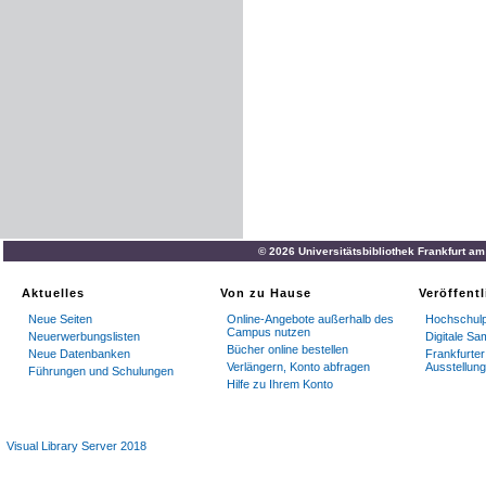
© 2026 Universitätsbibliothek Frankfurt a
Aktuelles
Von zu Hause
Veröffent
Neue Seiten
Online-Angebote außerhalb des
Hochschulp
Campus nutzen
Neuerwerbungslisten
Digitale S
Bücher online bestellen
Neue Datenbanken
Frankfurter 
Verlängern, Konto abfragen
Ausstellun
Führungen und Schulungen
Hilfe zu Ihrem Konto
Visual Library Server 2018