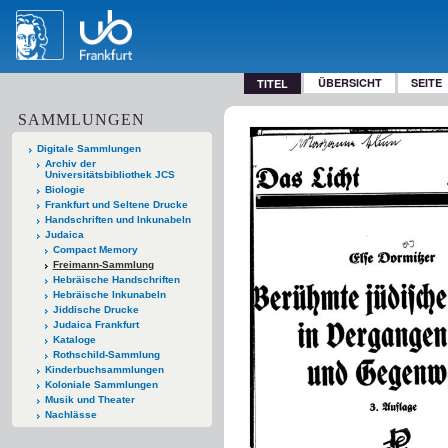
ÜBERSICHT
SEITE
TITEL
SAMMLUNGEN
Digitale Sammlungen
Archiv der
Universitätsbibliothek JCS
Biologie
Frankfurt und Seltene Drucke
Handschriften und Inkunabeln
Judaica
Compact Memory
Freimann-Sammlung
Hebräische Handschriften
Hebräische Inkunabeln
Jiddische Drucke
Judaica Frankfurt
Kataloge
Rothschild-Sammlung
Kinderbuchsammlungen
Koloniale Sammlungen
Musik und Theater
Nachlässe