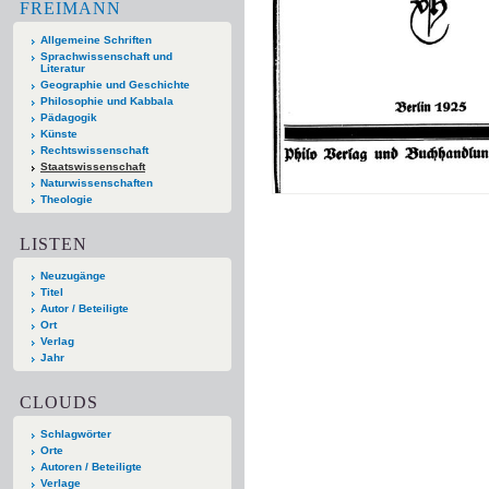
FREIMANN
Allgemeine Schriften
Sprachwissenschaft und
Literatur
Geographie und Geschichte
Philosophie und Kabbala
Pädagogik
Künste
Rechtswissenschaft
Staatswissenschaft
Naturwissenschaften
Theologie
LISTEN
Neuzugänge
Titel
Autor / Beteiligte
Ort
Verlag
Jahr
CLOUDS
Schlagwörter
Orte
Autoren / Beteiligte
Verlage