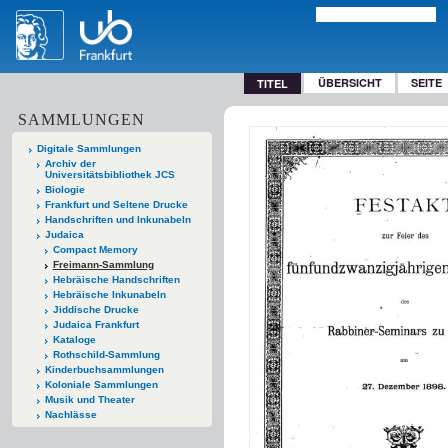
ÜBERSICHT
SEITE
TITEL
SAMMLUNGEN
Digitale Sammlungen
Archiv der
Universitätsbibliothek JCS
Biologie
Frankfurt und Seltene Drucke
Handschriften und Inkunabeln
Judaica
Compact Memory
Freimann-Sammlung
Hebräische Handschriften
Hebräische Inkunabeln
Jiddische Drucke
Judaica Frankfurt
Kataloge
Rothschild-Sammlung
Kinderbuchsammlungen
Koloniale Sammlungen
Musik und Theater
Nachlässe