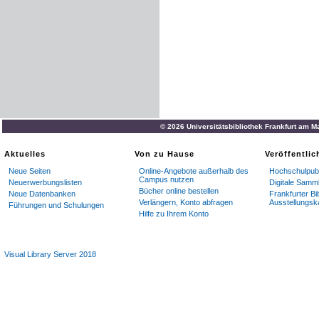
© 2026 Universitätsbibliothek Frankfurt am M
Aktuelles
Von zu Hause
Veröffentli
Neue Seiten
Online-Angebote außerhalb des
Hochschulpubl
Campus nutzen
Neuerwerbungslisten
Digitale Samm
Bücher online bestellen
Neue Datenbanken
Frankfurter Bi
Verlängern, Konto abfragen
Ausstellungsk
Führungen und Schulungen
Hilfe zu Ihrem Konto
Visual Library Server 2018