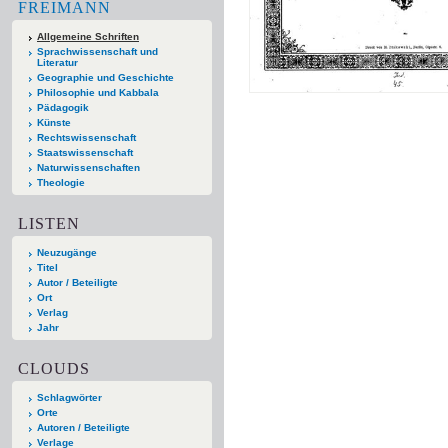
FREIMANN
Allgemeine Schriften
Sprachwissenschaft und
Literatur
Geographie und Geschichte
Philosophie und Kabbala
Pädagogik
Künste
Rechtswissenschaft
Staatswissenschaft
Naturwissenschaften
Theologie
LISTEN
Neuzugänge
Titel
Autor / Beteiligte
Ort
Verlag
Jahr
CLOUDS
Schlagwörter
Orte
Autoren / Beteiligte
Verlage