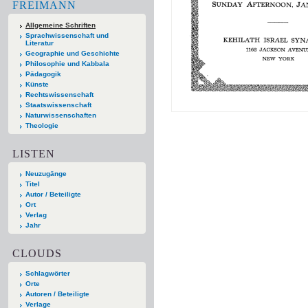
FREIMANN
Allgemeine Schriften
Sprachwissenschaft und
Literatur
Geographie und Geschichte
Philosophie und Kabbala
Pädagogik
Künste
Rechtswissenschaft
Staatswissenschaft
Naturwissenschaften
Theologie
LISTEN
Neuzugänge
Titel
Autor / Beteiligte
Ort
Verlag
Jahr
CLOUDS
Schlagwörter
Orte
Autoren / Beteiligte
Verlage