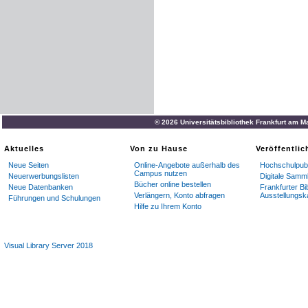
© 2026 Universitätsbibliothek Frankfurt am M
Aktuelles
Von zu Hause
Veröffentli
Neue Seiten
Online-Angebote außerhalb des
Hochschulpubl
Campus nutzen
Neuerwerbungslisten
Digitale Samm
Bücher online bestellen
Neue Datenbanken
Frankfurter Bi
Verlängern, Konto abfragen
Ausstellungsk
Führungen und Schulungen
Hilfe zu Ihrem Konto
Visual Library Server 2018