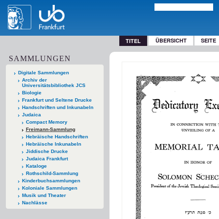
ÜBERSICHT
SEITE
TITEL
SAMMLUNGEN
Digitale Sammlungen
Archiv der
Universitätsbibliothek JCS
Biologie
Frankfurt und Seltene Drucke
Handschriften und Inkunabeln
Judaica
Compact Memory
Freimann-Sammlung
Hebräische Handschriften
Hebräische Inkunabeln
Jiddische Drucke
Judaica Frankfurt
Kataloge
Rothschild-Sammlung
Kinderbuchsammlungen
Koloniale Sammlungen
Musik und Theater
Nachlässe