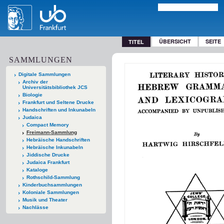
ÜBERSICHT
SEITE
TITEL
SAMMLUNGEN
Digitale Sammlungen
Archiv der
Universitätsbibliothek JCS
Biologie
Frankfurt und Seltene Drucke
Handschriften und Inkunabeln
Judaica
Compact Memory
Freimann-Sammlung
Hebräische Handschriften
Hebräische Inkunabeln
Jiddische Drucke
Judaica Frankfurt
Kataloge
Rothschild-Sammlung
Kinderbuchsammlungen
Koloniale Sammlungen
Musik und Theater
Nachlässe