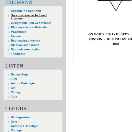
FREIMANN
Allgemeine Schriften
Sprachwissenschaft und
Literatur
Geographie und Geschichte
Philosophie und Kabbala
Pädagogik
Künste
Rechtswissenschaft
Staatswissenschaft
Naturwissenschaften
Theologie
LISTEN
Neuzugänge
Titel
Autor / Beteiligte
Ort
Verlag
Jahr
CLOUDS
Schlagwörter
Orte
Autoren / Beteiligte
Verlage