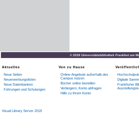
© 2026 Universitätsbibliothek Frankfurt am M
Aktuelles
Von zu Hause
Veröffentli
Neue Seiten
Online-Angebote außerhalb des
Hochschulpubl
Campus nutzen
Neuerwerbungslisten
Digitale Samm
Bücher online bestellen
Neue Datenbanken
Frankfurter Bi
Verlängern, Konto abfragen
Ausstellungsk
Führungen und Schulungen
Hilfe zu Ihrem Konto
Visual Library Server 2018