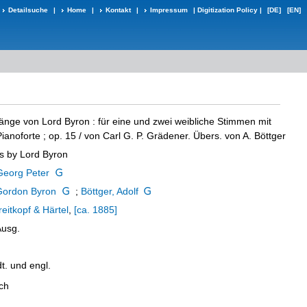
Detailsuche
|
Home
|
Kontakt
|
Impressum
|
Digitization Policy
|
[DE]
[EN]
änge von Lord Byron
:
für eine und zwei weibliche Stimmen mit
ianoforte ; op. 15
/ von Carl G. P. Grädener. Übers. von A. Böttger
s by Lord Byron
Georg Peter
Gordon Byron
;
Böttger, Adolf
reitkopf & Härtel
,
[ca. 1885]
Ausg.
t. und engl.
ch