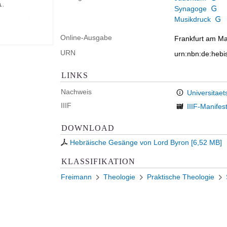
Synagoge
Musikdruck
Online-Ausgabe
Frankfurt am Mai
URN
urn:nbn:de:heb
LINKS
Nachweis
Universitaet
IIIF
IIIF-Manifes
DOWNLOAD
Hebräische Gesänge von Lord Byron
[
6,52 MB
]
KLASSIFIKATION
Freimann
Theologie
Praktische Theologie