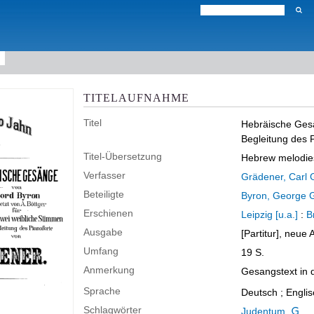
TITELAUFNAHME
Titel
Hebräische Ges
Begleitung des P
Titel-Übersetzung
Hebrew melodie
Verfasser
Grädener, Carl 
Beteiligte
Byron, George 
Erschienen
Leipzig [u.a.]
:
B
Ausgabe
[Partitur], neue 
Umfang
19 S.
Anmerkung
Gesangstext in d
Sprache
Deutsch ; Englis
Schlagwörter
Judentum