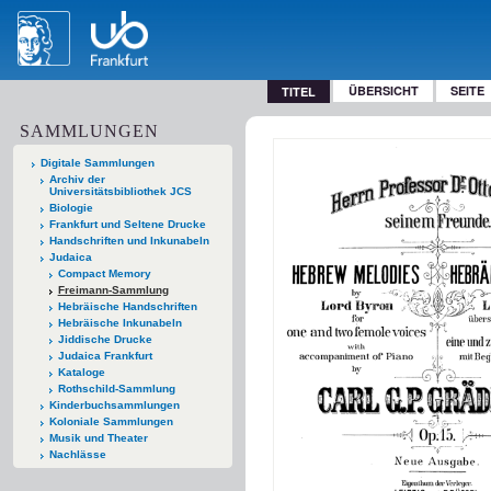
ÜBERSICHT
SEITE
TITEL
SAMMLUNGEN
Digitale Sammlungen
Archiv der
Universitätsbibliothek JCS
Biologie
Frankfurt und Seltene Drucke
Handschriften und Inkunabeln
Judaica
Compact Memory
Freimann-Sammlung
Hebräische Handschriften
Hebräische Inkunabeln
Jiddische Drucke
Judaica Frankfurt
Kataloge
Rothschild-Sammlung
Kinderbuchsammlungen
Koloniale Sammlungen
Musik und Theater
Nachlässe