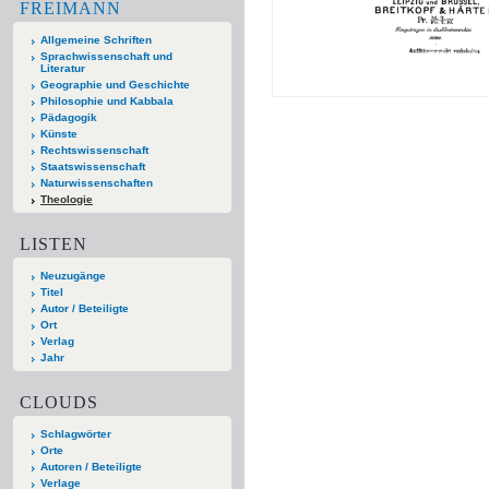
FREIMANN
Allgemeine Schriften
Sprachwissenschaft und
Literatur
Geographie und Geschichte
Philosophie und Kabbala
Pädagogik
Künste
Rechtswissenschaft
Staatswissenschaft
Naturwissenschaften
Theologie
LISTEN
Neuzugänge
Titel
Autor / Beteiligte
Ort
Verlag
Jahr
CLOUDS
Schlagwörter
Orte
Autoren / Beteiligte
Verlage