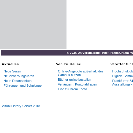
© 2026 Universitätsbibliothek Frankfurt am M
Aktuelles
Von zu Hause
Veröffentli
Neue Seiten
Online-Angebote außerhalb des
Hochschulpubl
Campus nutzen
Neuerwerbungslisten
Digitale Samm
Bücher online bestellen
Neue Datenbanken
Frankfurter Bi
Verlängern, Konto abfragen
Ausstellungsk
Führungen und Schulungen
Hilfe zu Ihrem Konto
Visual Library Server 2018