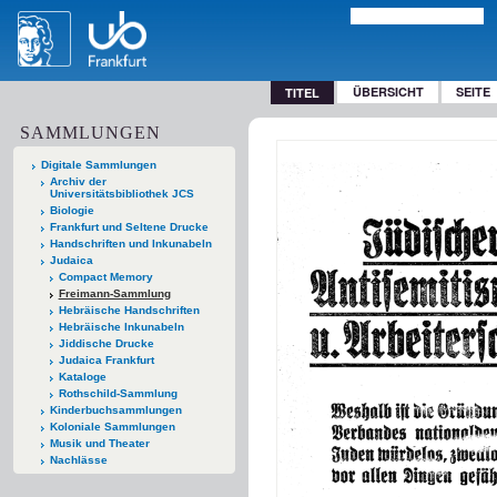
ÜBERSICHT
SEITE
TITEL
SAMMLUNGEN
Digitale Sammlungen
Archiv der
Universitätsbibliothek JCS
Biologie
Frankfurt und Seltene Drucke
Handschriften und Inkunabeln
Judaica
Compact Memory
Freimann-Sammlung
Hebräische Handschriften
Hebräische Inkunabeln
Jiddische Drucke
Judaica Frankfurt
Kataloge
Rothschild-Sammlung
Kinderbuchsammlungen
Koloniale Sammlungen
Musik und Theater
Nachlässe