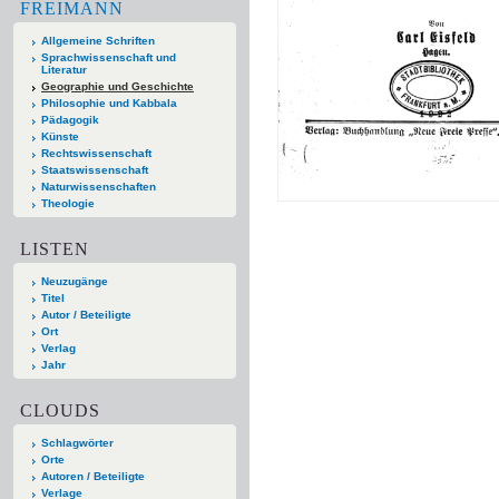
FREIMANN
Allgemeine Schriften
Sprachwissenschaft und
Literatur
Geographie und Geschichte
Philosophie und Kabbala
Pädagogik
Künste
Rechtswissenschaft
Staatswissenschaft
Naturwissenschaften
Theologie
LISTEN
Neuzugänge
Titel
Autor / Beteiligte
Ort
Verlag
Jahr
CLOUDS
Schlagwörter
Orte
Autoren / Beteiligte
Verlage