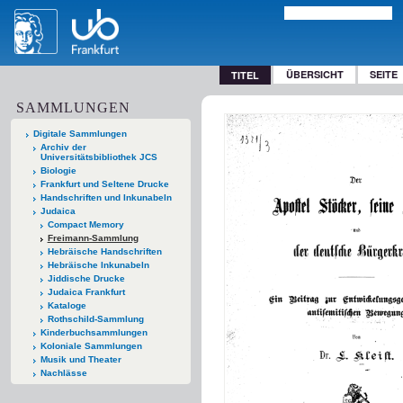
ÜBERSICHT
SEITE
TITEL
SAMMLUNGEN
Digitale Sammlungen
Archiv der
Universitätsbibliothek JCS
Biologie
Frankfurt und Seltene Drucke
Handschriften und Inkunabeln
Judaica
Compact Memory
Freimann-Sammlung
Hebräische Handschriften
Hebräische Inkunabeln
Jiddische Drucke
Judaica Frankfurt
Kataloge
Rothschild-Sammlung
Kinderbuchsammlungen
Koloniale Sammlungen
Musik und Theater
Nachlässe