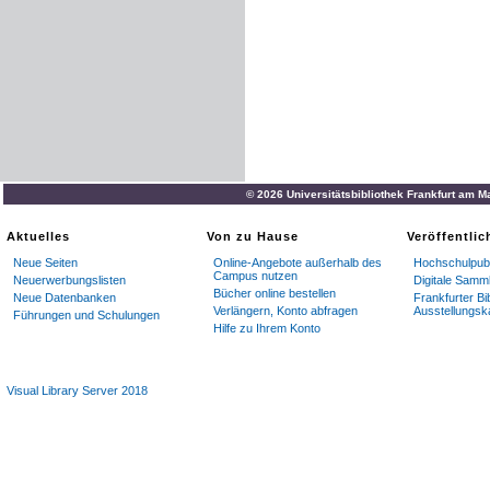
© 2026 Universitätsbibliothek Frankfurt am M
Aktuelles
Von zu Hause
Veröffentli
Neue Seiten
Online-Angebote außerhalb des
Hochschulpubl
Campus nutzen
Neuerwerbungslisten
Digitale Samm
Bücher online bestellen
Neue Datenbanken
Frankfurter Bi
Verlängern, Konto abfragen
Ausstellungsk
Führungen und Schulungen
Hilfe zu Ihrem Konto
Visual Library Server 2018