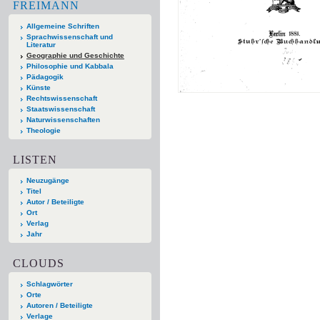
FREIMANN
Allgemeine Schriften
Sprachwissenschaft und
Literatur
Geographie und Geschichte
Philosophie und Kabbala
Pädagogik
Künste
Rechtswissenschaft
Staatswissenschaft
Naturwissenschaften
Theologie
LISTEN
Neuzugänge
Titel
Autor / Beteiligte
Ort
Verlag
Jahr
CLOUDS
Schlagwörter
Orte
Autoren / Beteiligte
Verlage