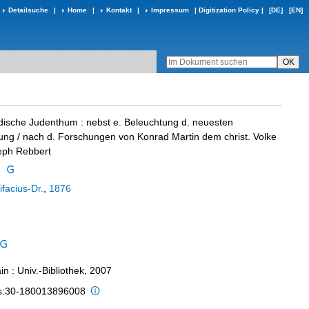
Detailsuche
|
Home
|
Kontakt
|
Impressum
|
Digitization Policy
|
[DE]
[EN]
mudische Judenthum
:
nebst e. Beleuchtung d. neuesten
gung
/ nach d. Forschungen von Konrad Martin dem christ. Volke
seph Rebbert
h
ifacius-Dr.
,
1876
n : Univ.-Bibliothek, 2007
is:30-180013896008