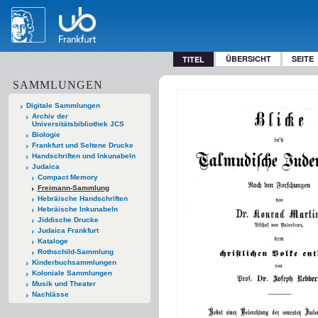
ÜBERSICHT
SEITE
TITEL
SAMMLUNGEN
Digitale Sammlungen
Archiv der
Universitätsbibliothek JCS
Biologie
Frankfurt und Seltene Drucke
Handschriften und Inkunabeln
Judaica
Compact Memory
Freimann-Sammlung
Hebräische Handschriften
Hebräische Inkunabeln
Jiddische Drucke
Judaica Frankfurt
Kataloge
Rothschild-Sammlung
Kinderbuchsammlungen
Koloniale Sammlungen
Musik und Theater
Nachlässe