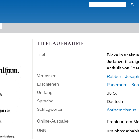
TITELAUFNAHME
Titel
Blicke in's tal
Judenvertheidi
enthüllt von Jo
Verfasser
Rebbert, Josep
Erschienen
Paderborn
:
Bon
Umfang
96 S.
Sprache
Deutsch
Schlagwörter
Antisemitismus
Online-Ausgabe
Frankfurt am Mai
URN
urn:nbn:de:heb