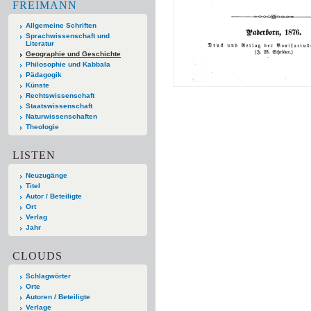
FREIMANN
Allgemeine Schriften
Sprachwissenschaft und
Literatur
Geographie und Geschichte
Philosophie und Kabbala
Pädagogik
Künste
Rechtswissenschaft
Staatswissenschaft
Naturwissenschaften
Theologie
LISTEN
Neuzugänge
Titel
Autor / Beteiligte
Ort
Verlag
Jahr
CLOUDS
Schlagwörter
Orte
Autoren / Beteiligte
Verlage