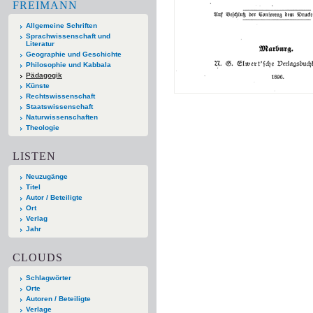
FREIMANN
Allgemeine Schriften
Sprachwissenschaft und
Literatur
Geographie und Geschichte
Philosophie und Kabbala
Pädagogik
Künste
Rechtswissenschaft
Staatswissenschaft
Naturwissenschaften
Theologie
LISTEN
Neuzugänge
Titel
Autor / Beteiligte
Ort
Verlag
Jahr
CLOUDS
Schlagwörter
Orte
Autoren / Beteiligte
Verlage