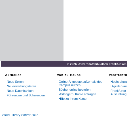
© 2026 Universitätsbibliothek Frankfurt a
Aktuelles
Von zu Hause
Veröffent
Neue Seiten
Online-Angebote außerhalb des
Hochschulpu
Campus nutzen
Neuerwerbungslisten
Digitale S
Bücher online bestellen
Neue Datenbanken
Frankfurter 
Verlängern, Konto abfragen
Ausstellung
Führungen und Schulungen
Hilfe zu Ihrem Konto
Visual Library Server 2018