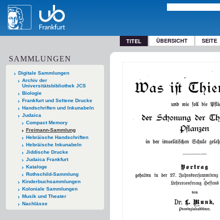
ÜBERSICHT
SEITE
TITEL
SAMMLUNGEN
Digitale Sammlungen
Archiv der
Universitätsbibliothek JCS
Biologie
Frankfurt und Seltene Drucke
Handschriften und Inkunabeln
Judaica
Compact Memory
Freimann-Sammlung
Hebräische Handschriften
Hebräische Inkunabeln
Jiddische Drucke
Judaica Frankfurt
Kataloge
Rothschild-Sammlung
Kinderbuchsammlungen
Koloniale Sammlungen
Musik und Theater
Nachlässe