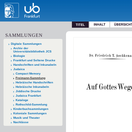
INHALT
ÜBERSICH
TITEL
SAMMLUNGEN
Digitale Sammlungen
Archiv der
Universitätsbibliothek JCS
Biologie
Frankfurt und Seltene Drucke
Handschriften und Inkunabeln
Judaica
Compact Memory
Freimann-Sammlung
Hebräische Handschriften
Hebräische Inkunabeln
Jiddische Drucke
Judaica Frankfurt
Kataloge
Rothschild-Sammlung
Kinderbuchsammlungen
Koloniale Sammlungen
Musik und Theater
Nachlässe