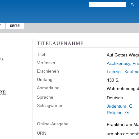
T
SEITE
TITELAUFNAHME
Titel
Auf Gottes Weg
Verfasser
Aschkenasy, Frie
Erschienen
Leipzig
:
Kaufm
Umfang
439 S.
Anmerkung
Wahrnehmung de
Sprache
Deutsch
Schlagwörter
Judentum
Religion
Online-Ausgabe
Frankfurt am Mai
URN
urn:nbn:de:heb