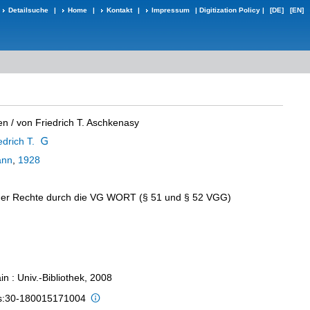
Detailsuche
|
Home
|
Kontakt
|
Impressum
|
Digitization Policy
|
[DE]
[EN]
en
/ von Friedrich T. Aschkenasy
drich T.
ann
,
1928
r Rechte durch die VG WORT (§ 51 und § 52 VGG)
n : Univ.-Bibliothek, 2008
is:30-180015171004