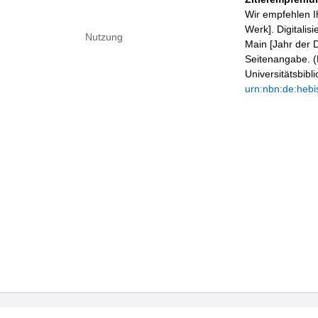
Wir empfehlen I
Werk]. Digitalis
Nutzung
Main [Jahr der D
Seitenangabe. (B
Universitätsbib
urn:nbn:de:hebi