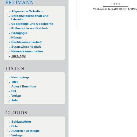
FREIMANN
Allgemeine Schriften
Sprachwissenschaft und
Literatur
Geographie und Geschichte
Philosophie und Kabbala
Pädagogik
Künste
Rechtswissenschaft
Staatswissenschaft
Naturwissenschaften
Theologie
LISTEN
Neuzugänge
Titel
Autor / Beteiligte
Ort
Verlag
Jahr
CLOUDS
Schlagwörter
Orte
Autoren / Beteiligte
Verlage