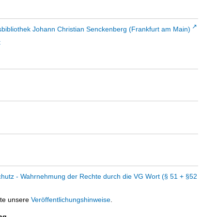
sbibliothek Johann Christian Senckenberg (Frankfurt am Main)
t
chutz - Wahrnehmung der Rechte durch die VG Wort (§ 51 + §52
tte unsere
Veröffentlichungshinweise
.
ng