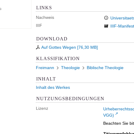
LINKS
Nachweis
Universitaet
IIIF
IIIF-Manifes
DOWNLOAD
Auf Gottes Wegen
[
76,30 MB
]
KLASSIFIKATION
Freimann
Theologie
Biblische Theologie
INHALT
Inhalt des Werkes
NUTZUNGSBEDINGUNGEN
Lizenz
Urheberrechtss
VGG)
Beachten Sie bi
Zitierempfehlu