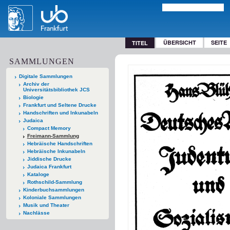
ÜBERSICHT
SEITE
TITEL
SAMMLUNGEN
Digitale Sammlungen
Archiv der
Universitätsbibliothek JCS
Biologie
Frankfurt und Seltene Drucke
Handschriften und Inkunabeln
Judaica
Compact Memory
Freimann-Sammlung
Hebräische Handschriften
Hebräische Inkunabeln
Jiddische Drucke
Judaica Frankfurt
Kataloge
Rothschild-Sammlung
Kinderbuchsammlungen
Koloniale Sammlungen
Musik und Theater
Nachlässe