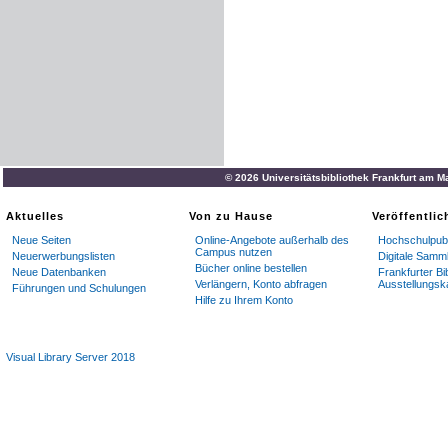
© 2026 Universitätsbibliothek Frankfurt am M
Aktuelles
Von zu Hause
Veröffentli
Neue Seiten
Online-Angebote außerhalb des
Hochschulpubl
Campus nutzen
Neuerwerbungslisten
Digitale Samm
Bücher online bestellen
Neue Datenbanken
Frankfurter Bi
Verlängern, Konto abfragen
Ausstellungsk
Führungen und Schulungen
Hilfe zu Ihrem Konto
Visual Library Server 2018