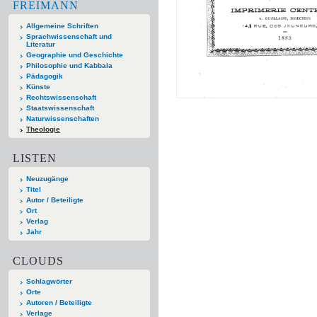
FREIMANN
Allgemeine Schriften
Sprachwissenschaft und
Literatur
Geographie und Geschichte
Philosophie und Kabbala
Pädagogik
Künste
Rechtswissenschaft
Staatswissenschaft
Naturwissenschaften
Theologie
LISTEN
Neuzugänge
Titel
Autor / Beteiligte
Ort
Verlag
Jahr
CLOUDS
Schlagwörter
Orte
Autoren / Beteiligte
Verlage