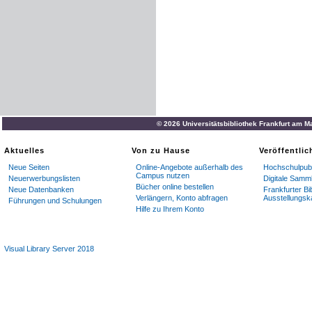
© 2026 Universitätsbibliothek Frankfurt am M
Aktuelles
Von zu Hause
Veröffentli
Neue Seiten
Online-Angebote außerhalb des
Hochschulpubl
Campus nutzen
Neuerwerbungslisten
Digitale Samm
Bücher online bestellen
Neue Datenbanken
Frankfurter Bi
Verlängern, Konto abfragen
Ausstellungsk
Führungen und Schulungen
Hilfe zu Ihrem Konto
Visual Library Server 2018