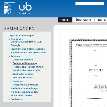
ÜBERSICHT
SEITE
TITEL
SAMMLUNGEN
Digitale Sammlungen
Archiv der
Universitätsbibliothek JCS
Biologie
Frankfurt und Seltene Drucke
Handschriften und Inkunabeln
Judaica
Compact Memory
Freimann-Sammlung
Hebräische Handschriften
Hebräische Inkunabeln
Jiddische Drucke
Judaica Frankfurt
Kataloge
Rothschild-Sammlung
Kinderbuchsammlungen
Koloniale Sammlungen
Musik und Theater
Nachlässe