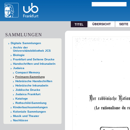
ÜBERSICHT
SEITE
TITEL
SAMMLUNGEN
Digitale Sammlungen
Archiv der
Universitätsbibliothek JCS
Biologie
Frankfurt und Seltene Drucke
Handschriften und Inkunabeln
Judaica
Compact Memory
Freimann-Sammlung
Hebräische Handschriften
Hebräische Inkunabeln
Jiddische Drucke
Judaica Frankfurt
Kataloge
Rothschild-Sammlung
Kinderbuchsammlungen
Koloniale Sammlungen
Musik und Theater
Nachlässe