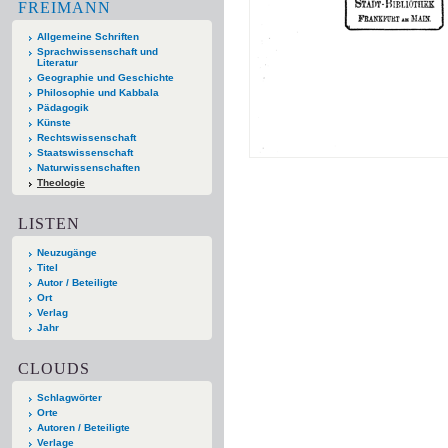
FREIMANN
Allgemeine Schriften
Sprachwissenschaft und
Literatur
Geographie und Geschichte
Philosophie und Kabbala
Pädagogik
Künste
Rechtswissenschaft
Staatswissenschaft
Naturwissenschaften
Theologie
LISTEN
Neuzugänge
Titel
Autor / Beteiligte
Ort
Verlag
Jahr
CLOUDS
Schlagwörter
Orte
Autoren / Beteiligte
Verlage