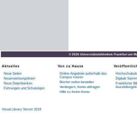
© 2026 Universitätsbibliothek Frankfurt am M
Aktuelles
Von zu Hause
Veröffentli
Neue Seiten
Online-Angebote außerhalb des
Hochschulpubl
Campus nutzen
Neuerwerbungslisten
Digitale Samm
Bücher online bestellen
Neue Datenbanken
Frankfurter Bi
Verlängern, Konto abfragen
Ausstellungsk
Führungen und Schulungen
Hilfe zu Ihrem Konto
Visual Library Server 2018