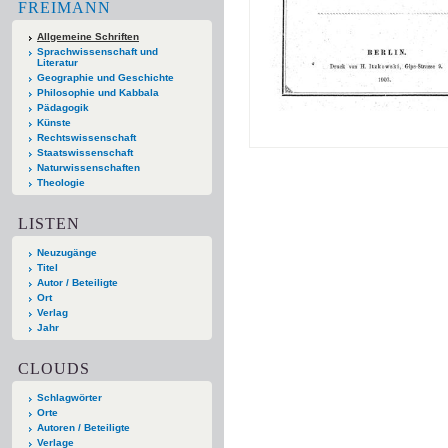
FREIMANN
Allgemeine Schriften
Sprachwissenschaft und
Literatur
Geographie und Geschichte
Philosophie und Kabbala
Pädagogik
Künste
Rechtswissenschaft
Staatswissenschaft
Naturwissenschaften
Theologie
LISTEN
Neuzugänge
Titel
Autor / Beteiligte
Ort
Verlag
Jahr
CLOUDS
Schlagwörter
Orte
Autoren / Beteiligte
Verlage