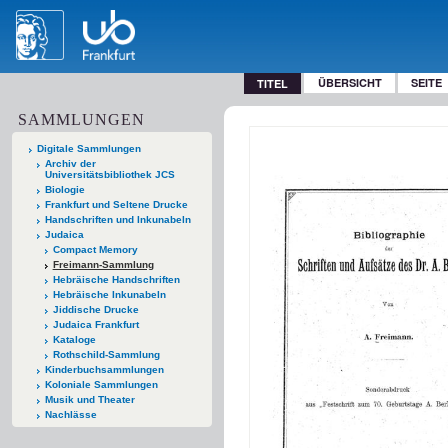
ÜBERSICHT
SEITE
TITEL
SAMMLUNGEN
Digitale Sammlungen
Archiv der
Universitätsbibliothek JCS
Biologie
Frankfurt und Seltene Drucke
Handschriften und Inkunabeln
Judaica
Compact Memory
Freimann-Sammlung
Hebräische Handschriften
Hebräische Inkunabeln
Jiddische Drucke
Judaica Frankfurt
Kataloge
Rothschild-Sammlung
Kinderbuchsammlungen
Koloniale Sammlungen
Musik und Theater
Nachlässe