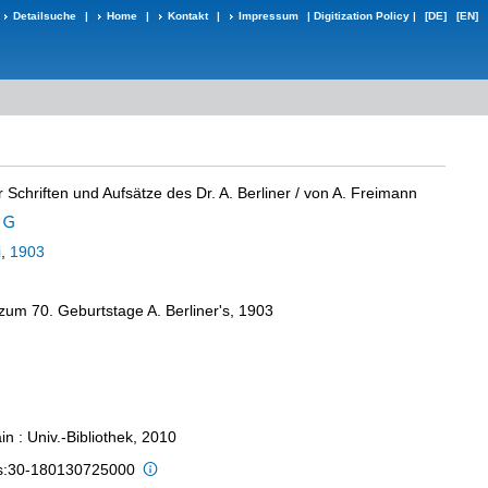
Detailsuche
|
Home
|
Kontakt
|
Impressum
|
Digitization Policy
|
[DE]
[EN]
r Schriften und Aufsätze des Dr. A. Berliner
/ von A. Freimann
i
,
1903
 zum 70. Geburtstage A. Berliner's, 1903
n : Univ.-Bibliothek, 2010
is:30-180130725000