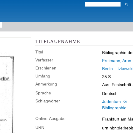
TITELAUFNAHME
Titel
Bibliographie de
Verfasser
Freimann, Aron
Erschienen
Berlin
:
Itzkowsk
Umfang
25 S.
Anmerkung
Aus: Festschrift
Sprache
Deutsch
Schlagwörter
Judentum
Bibliographie
Online-Ausgabe
Frankfurt am Mai
URN
urn:nbn:de:heb