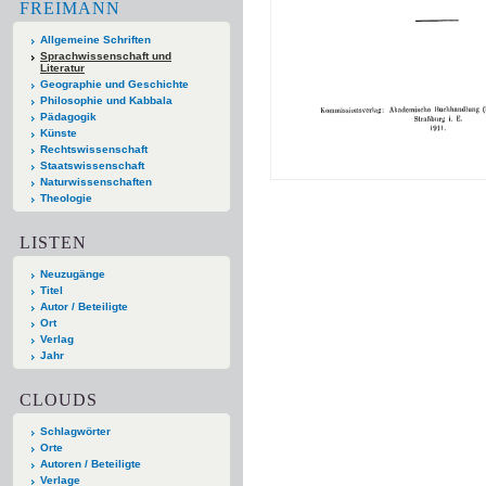
FREIMANN
Allgemeine Schriften
Sprachwissenschaft und
Literatur
Geographie und Geschichte
Philosophie und Kabbala
Pädagogik
Künste
Rechtswissenschaft
Staatswissenschaft
Naturwissenschaften
Theologie
LISTEN
Neuzugänge
Titel
Autor / Beteiligte
Ort
Verlag
Jahr
CLOUDS
Schlagwörter
Orte
Autoren / Beteiligte
Verlage