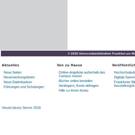
© 2026 Universitätsbibliothek Frankfurt am M
Aktuelles
Von zu Hause
Veröffentli
Neue Seiten
Online-Angebote außerhalb des
Hochschulpubl
Campus nutzen
Neuerwerbungslisten
Digitale Samm
Bücher online bestellen
Neue Datenbanken
Frankfurter Bi
Verlängern, Konto abfragen
Ausstellungsk
Führungen und Schulungen
Hilfe zu Ihrem Konto
Visual Library Server 2018