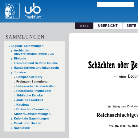
ÜBERSICHT
SEITE
TITEL
SAMMLUNGEN
Digitale Sammlungen
Archiv der
Universitätsbibliothek JCS
Biologie
Frankfurt und Seltene Drucke
Handschriften und Inkunabeln
Judaica
Compact Memory
Freimann-Sammlung
Hebräische Handschriften
Hebräische Inkunabeln
Jiddische Drucke
Judaica Frankfurt
Kataloge
Rothschild-Sammlung
Kinderbuchsammlungen
Koloniale Sammlungen
Musik und Theater
Nachlässe