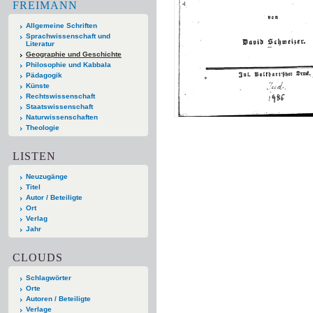
FREIMANN
Allgemeine Schriften
Sprachwissenschaft und
Literatur
Geographie und Geschichte
Philosophie und Kabbala
Pädagogik
Künste
Rechtswissenschaft
Staatswissenschaft
Naturwissenschaften
Theologie
LISTEN
Neuzugänge
Titel
Autor / Beteiligte
Ort
Verlag
Jahr
CLOUDS
Schlagwörter
Orte
Autoren / Beteiligte
Verlage