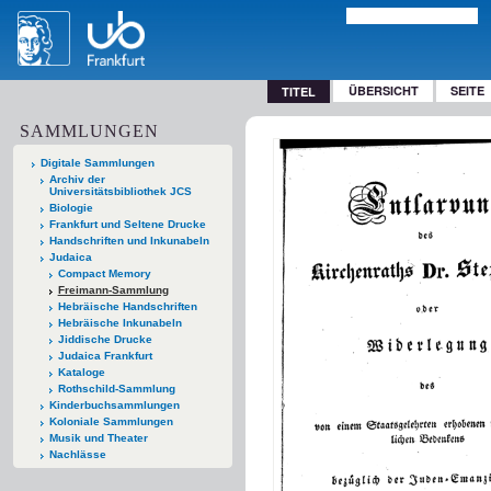
ÜBERSICHT
SEITE
TITEL
SAMMLUNGEN
Digitale Sammlungen
Archiv der
Universitätsbibliothek JCS
Biologie
Frankfurt und Seltene Drucke
Handschriften und Inkunabeln
Judaica
Compact Memory
Freimann-Sammlung
Hebräische Handschriften
Hebräische Inkunabeln
Jiddische Drucke
Judaica Frankfurt
Kataloge
Rothschild-Sammlung
Kinderbuchsammlungen
Koloniale Sammlungen
Musik und Theater
Nachlässe