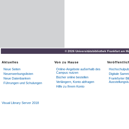
© 2026 Universitätsbibliothek Frankfurt am M
Aktuelles
Von zu Hause
Veröffentli
Neue Seiten
Online-Angebote außerhalb des
Hochschulpubl
Campus nutzen
Neuerwerbungslisten
Digitale Samm
Bücher online bestellen
Neue Datenbanken
Frankfurter Bi
Verlängern, Konto abfragen
Ausstellungsk
Führungen und Schulungen
Hilfe zu Ihrem Konto
Visual Library Server 2018