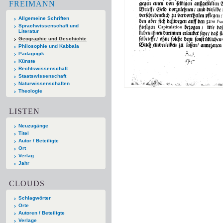
FREIMANN
Allgemeine Schriften
Sprachwissenschaft und
Literatur
Geographie und Geschichte
Philosophie und Kabbala
Pädagogik
Künste
Rechtswissenschaft
Staatswissenschaft
Naturwissenschaften
Theologie
LISTEN
Neuzugänge
Titel
Autor / Beteiligte
Ort
Verlag
Jahr
CLOUDS
Schlagwörter
Orte
Autoren / Beteiligte
Verlage