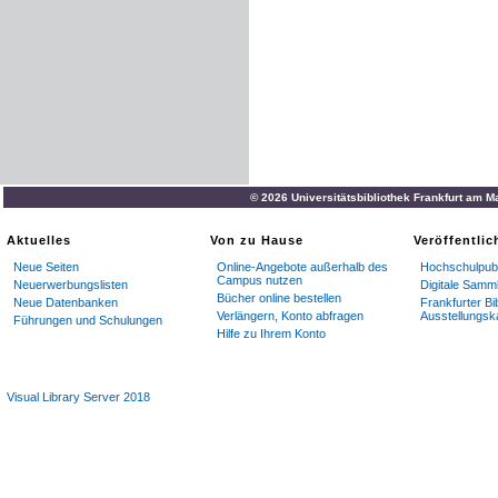
© 2026 Universitätsbibliothek Frankfurt am M
Aktuelles
Von zu Hause
Veröffentli
Neue Seiten
Online-Angebote außerhalb des
Hochschulpubl
Campus nutzen
Neuerwerbungslisten
Digitale Samm
Bücher online bestellen
Neue Datenbanken
Frankfurter Bi
Verlängern, Konto abfragen
Ausstellungsk
Führungen und Schulungen
Hilfe zu Ihrem Konto
Visual Library Server 2018