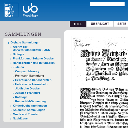
ÜBERSICHT
SEITE
TITEL
SAMMLUNGEN
Digitale Sammlungen
Archiv der
Universitätsbibliothek JCS
Biologie
Frankfurt und Seltene Drucke
Handschriften und Inkunabeln
Judaica
Compact Memory
Freimann-Sammlung
Hebräische Handschriften
Hebräische Inkunabeln
Jiddische Drucke
Judaica Frankfurt
Kataloge
Rothschild-Sammlung
Kinderbuchsammlungen
Koloniale Sammlungen
Musik und Theater
Nachlässe