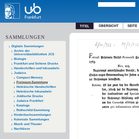
ÜBERSICHT
SEITE
TITEL
SAMMLUNGEN
Digitale Sammlungen
Archiv der
Universitätsbibliothek JCS
Biologie
Frankfurt und Seltene Drucke
Handschriften und Inkunabeln
Judaica
Compact Memory
Freimann-Sammlung
Hebräische Handschriften
Hebräische Inkunabeln
Jiddische Drucke
Judaica Frankfurt
Kataloge
Rothschild-Sammlung
Kinderbuchsammlungen
Koloniale Sammlungen
Musik und Theater
Nachlässe