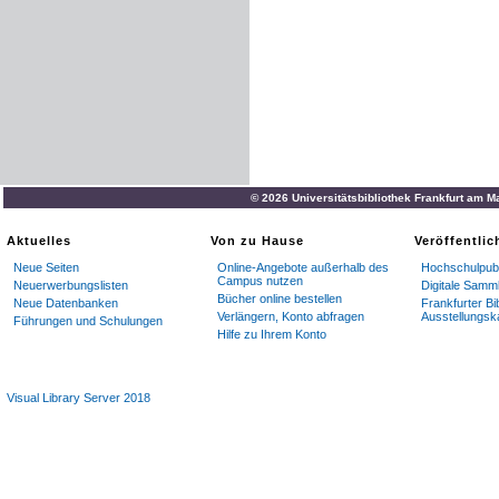
© 2026 Universitätsbibliothek Frankfurt am M
Aktuelles
Von zu Hause
Veröffentli
Neue Seiten
Online-Angebote außerhalb des
Hochschulpubl
Campus nutzen
Neuerwerbungslisten
Digitale Samm
Bücher online bestellen
Neue Datenbanken
Frankfurter Bi
Verlängern, Konto abfragen
Ausstellungsk
Führungen und Schulungen
Hilfe zu Ihrem Konto
Visual Library Server 2018