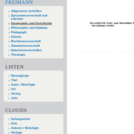
FREIMANN
Allgemeine Schriften
Sprachwissenschaft und
Literatur
Geographie und Geschichte
Philosophie und Kabbala
Pädagogik
Künste
Rechtswissenschaft
Staatswissenschaft
Naturwissenschaften
Theologie
LISTEN
Neuzugänge
Titel
Autor / Beteiligte
Ort
Verlag
Jahr
CLOUDS
Schlagwörter
Orte
Autoren / Beteiligte
Verlage