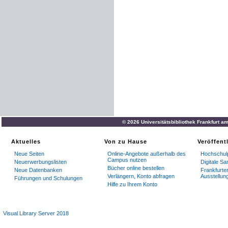
© 2026 Universitätsbibliothek Frankfurt a
Aktuelles
Von zu Hause
Veröffent
Neue Seiten
Online-Angebote außerhalb des
Hochschulp
Campus nutzen
Neuerwerbungslisten
Digitale S
Bücher online bestellen
Neue Datenbanken
Frankfurter
Verlängern, Konto abfragen
Ausstellun
Führungen und Schulungen
Hilfe zu Ihrem Konto
Visual Library Server 2018