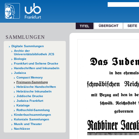
ÜBERSICHT
SEITE
TITEL
SAMMLUNGEN
Digitale Sammlungen
Archiv der
Universitätsbibliothek JCS
Biologie
Frankfurt und Seltene Drucke
Handschriften und Inkunabeln
Judaica
Compact Memory
Freimann-Sammlung
Hebräische Handschriften
Hebräische Inkunabeln
Jiddische Drucke
Judaica Frankfurt
Kataloge
Rothschild-Sammlung
Kinderbuchsammlungen
Koloniale Sammlungen
Musik und Theater
Nachlässe