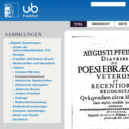
ÜBERSICHT
SEITE
TITEL
SAMMLUNGEN
Digitale Sammlungen
Archiv der
Universitätsbibliothek JCS
Biologie
Frankfurt und Seltene Drucke
Handschriften und Inkunabeln
Judaica
Compact Memory
Freimann-Sammlung
Hebräische Handschriften
Hebräische Inkunabeln
Jiddische Drucke
Judaica Frankfurt
Kataloge
Rothschild-Sammlung
Kinderbuchsammlungen
Koloniale Sammlungen
Musik und Theater
Nachlässe