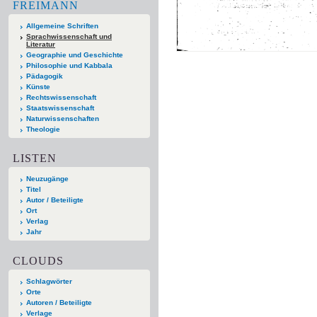
FREIMANN
Allgemeine Schriften
Sprachwissenschaft und
Literatur
Geographie und Geschichte
Philosophie und Kabbala
Pädagogik
Künste
Rechtswissenschaft
Staatswissenschaft
Naturwissenschaften
Theologie
LISTEN
Neuzugänge
Titel
Autor / Beteiligte
Ort
Verlag
Jahr
CLOUDS
Schlagwörter
Orte
Autoren / Beteiligte
Verlage