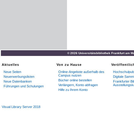
© 2026 Universitätsbibliothek Frankfurt am M
Aktuelles
Von zu Hause
Veröffentli
Neue Seiten
Online-Angebote außerhalb des
Hochschulpubl
Campus nutzen
Neuerwerbungslisten
Digitale Samm
Bücher online bestellen
Neue Datenbanken
Frankfurter Bi
Verlängern, Konto abfragen
Ausstellungsk
Führungen und Schulungen
Hilfe zu Ihrem Konto
Visual Library Server 2018