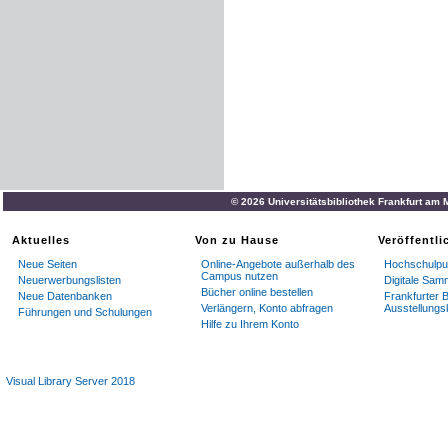
© 2026 Universitätsbibliothek Frankfurt am
Aktuelles
Von zu Hause
Veröffentl
Neue Seiten
Online-Angebote außerhalb des
Hochschulpub
Campus nutzen
Neuerwerbungslisten
Digitale Sam
Bücher online bestellen
Neue Datenbanken
Frankfurter B
Verlängern, Konto abfragen
Ausstellungs
Führungen und Schulungen
Hilfe zu Ihrem Konto
Visual Library Server 2018