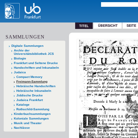
ÜBERSICHT
SEITE
TITEL
SAMMLUNGEN
Digitale Sammlungen
Archiv der
Universitätsbibliothek JCS
Biologie
Frankfurt und Seltene Drucke
Handschriften und Inkunabeln
Judaica
Compact Memory
Freimann-Sammlung
Hebräische Handschriften
Hebräische Inkunabeln
Jiddische Drucke
Judaica Frankfurt
Kataloge
Rothschild-Sammlung
Kinderbuchsammlungen
Koloniale Sammlungen
Musik und Theater
Nachlässe