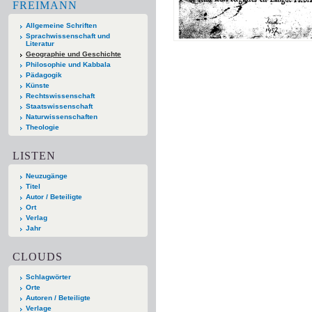
FREIMANN
Allgemeine Schriften
Sprachwissenschaft und
Literatur
Geographie und Geschichte
Philosophie und Kabbala
Pädagogik
Künste
Rechtswissenschaft
Staatswissenschaft
Naturwissenschaften
Theologie
LISTEN
Neuzugänge
Titel
Autor / Beteiligte
Ort
Verlag
Jahr
CLOUDS
Schlagwörter
Orte
Autoren / Beteiligte
Verlage