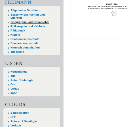
FREIMANN
Allgemeine Schriften
Sprachwissenschaft und
Literatur
Geographie und Geschichte
Philosophie und Kabbala
Pädagogik
Künste
Rechtswissenschaft
Staatswissenschaft
Naturwissenschaften
Theologie
LISTEN
Neuzugänge
Titel
Autor / Beteiligte
Ort
Verlag
Jahr
CLOUDS
Schlagwörter
Orte
Autoren / Beteiligte
Verlage