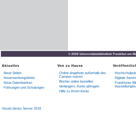
© 2026 Universitätsbibliothek Frankfurt am M
Aktuelles
Von zu Hause
Veröffentli
Neue Seiten
Online-Angebote außerhalb des
Hochschulpubl
Campus nutzen
Neuerwerbungslisten
Digitale Samm
Bücher online bestellen
Neue Datenbanken
Frankfurter Bi
Verlängern, Konto abfragen
Ausstellungsk
Führungen und Schulungen
Hilfe zu Ihrem Konto
Visual Library Server 2018