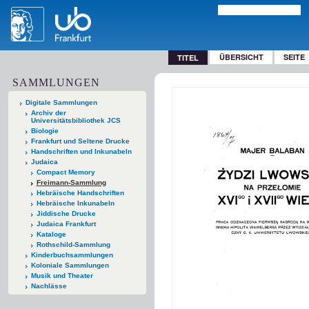
ÜBERSICHT
SEITE
TITEL
SAMMLUNGEN
Digitale Sammlungen
Archiv der
Universitätsbibliothek JCS
Biologie
Frankfurt und Seltene Drucke
Handschriften und Inkunabeln
Judaica
Compact Memory
Freimann-Sammlung
Hebräische Handschriften
Hebräische Inkunabeln
Jiddische Drucke
Judaica Frankfurt
Kataloge
Rothschild-Sammlung
Kinderbuchsammlungen
Koloniale Sammlungen
Musik und Theater
Nachlässe