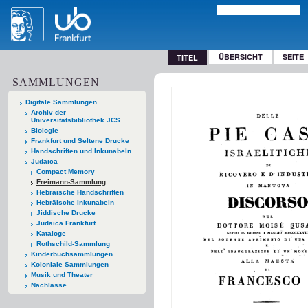
ÜBERSICHT
SEITE
TITEL
SAMMLUNGEN
Digitale Sammlungen
Archiv der
Universitätsbibliothek JCS
Biologie
Frankfurt und Seltene Drucke
Handschriften und Inkunabeln
Judaica
Compact Memory
Freimann-Sammlung
Hebräische Handschriften
Hebräische Inkunabeln
Jiddische Drucke
Judaica Frankfurt
Kataloge
Rothschild-Sammlung
Kinderbuchsammlungen
Koloniale Sammlungen
Musik und Theater
Nachlässe