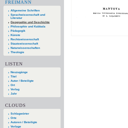
FREIMANN
Allgemeine Schriften
Sprachwissenschaft und
Literatur
Geographie und Geschichte
Philosophie und Kabbala
Pädagogik
Künste
Rechtswissenschaft
Staatswissenschaft
Naturwissenschaften
Theologie
LISTEN
Neuzugänge
Titel
Autor / Beteiligte
Ort
Verlag
Jahr
CLOUDS
Schlagwörter
Orte
Autoren / Beteiligte
Verlage