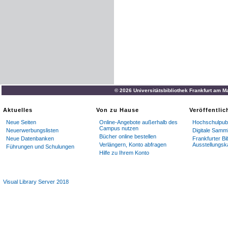
© 2026 Universitätsbibliothek Frankfurt am M
Aktuelles
Von zu Hause
Veröffentli
Neue Seiten
Online-Angebote außerhalb des
Hochschulpubl
Campus nutzen
Neuerwerbungslisten
Digitale Samm
Bücher online bestellen
Neue Datenbanken
Frankfurter Bi
Verlängern, Konto abfragen
Ausstellungsk
Führungen und Schulungen
Hilfe zu Ihrem Konto
Visual Library Server 2018