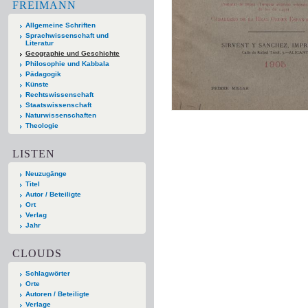
FREIMANN
Allgemeine Schriften
Sprachwissenschaft und
Literatur
Geographie und Geschichte
Philosophie und Kabbala
Pädagogik
Künste
Rechtswissenschaft
Staatswissenschaft
Naturwissenschaften
Theologie
LISTEN
Neuzugänge
Titel
Autor / Beteiligte
Ort
Verlag
Jahr
CLOUDS
Schlagwörter
Orte
Autoren / Beteiligte
Verlage