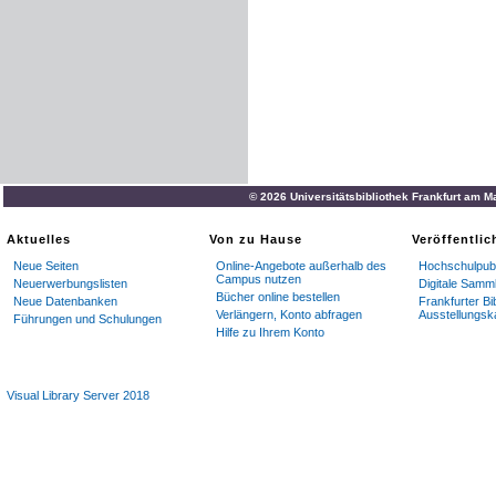
© 2026 Universitätsbibliothek Frankfurt am M
Aktuelles
Von zu Hause
Veröffentli
Neue Seiten
Online-Angebote außerhalb des
Hochschulpubl
Campus nutzen
Neuerwerbungslisten
Digitale Samm
Bücher online bestellen
Neue Datenbanken
Frankfurter Bi
Verlängern, Konto abfragen
Ausstellungsk
Führungen und Schulungen
Hilfe zu Ihrem Konto
Visual Library Server 2018