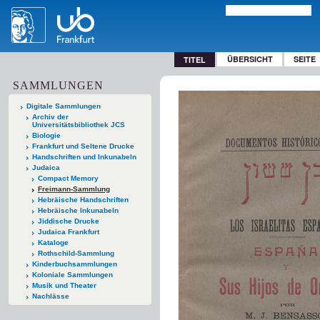
ÜBERSICHT
SEITE
TITEL
SAMMLUNGEN
Digitale Sammlungen
Archiv der
Universitätsbibliothek JCS
Biologie
Frankfurt und Seltene Drucke
Handschriften und Inkunabeln
Judaica
Compact Memory
Freimann-Sammlung
Hebräische Handschriften
Hebräische Inkunabeln
Jiddische Drucke
Judaica Frankfurt
Kataloge
Rothschild-Sammlung
Kinderbuchsammlungen
Koloniale Sammlungen
Musik und Theater
Nachlässe