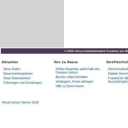
© 2026 Universitätsbibliothek Frankfurt am M
Aktuelles
Von zu Hause
Veröffentli
Neue Seiten
Online-Angebote außerhalb des
Hochschulpubl
Campus nutzen
Neuerwerbungslisten
Digitale Samm
Bücher online bestellen
Neue Datenbanken
Frankfurter Bi
Verlängern, Konto abfragen
Ausstellungsk
Führungen und Schulungen
Hilfe zu Ihrem Konto
Visual Library Server 2018