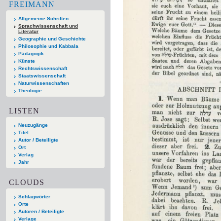
FREIMANN
Allgemeine Schriften
Sprachwissenschaft und
Literatur
Geographie und Geschichte
Philosophie und Kabbala
Pädagogik
Künste
Rechtswissenschaft
Staatswissenschaft
Naturwissenschaften
Theologie
LISTEN
Neuzugänge
Titel
Autor / Beteiligte
Ort
Verlag
Jahr
CLOUDS
Schlagwörter
Orte
Autoren / Beteiligte
Verlage