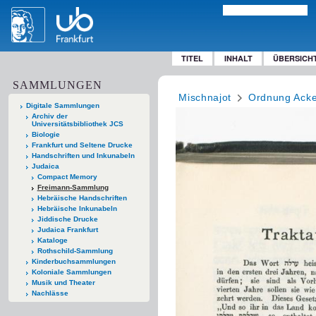
TITEL
INHALT
ÜBERSICH
SAMMLUNGEN
Mischnajot
Ordnung Ack
Digitale Sammlungen
Archiv der
Universitätsbibliothek JCS
Biologie
Frankfurt und Seltene Drucke
Handschriften und Inkunabeln
Judaica
Compact Memory
Freimann-Sammlung
Hebräische Handschriften
Hebräische Inkunabeln
Jiddische Drucke
Judaica Frankfurt
Kataloge
Rothschild-Sammlung
Kinderbuchsammlungen
Koloniale Sammlungen
Musik und Theater
Nachlässe