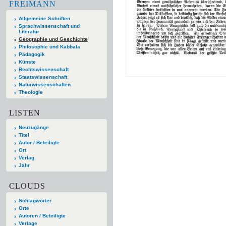
FREIMANN
Allgemeine Schriften
Sprachwissenschaft und
Literatur
Geographie und Geschichte
Philosophie und Kabbala
Pädagogik
Künste
Rechtswissenschaft
Staatswissenschaft
Naturwissenschaften
Theologie
LISTEN
Neuzugänge
Titel
Autor / Beteiligte
Ort
Verlag
Jahr
CLOUDS
Schlagwörter
Orte
Autoren / Beteiligte
Verlage