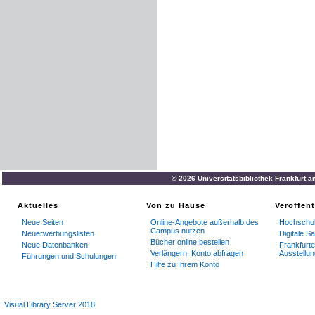
© 2026 Universitätsbibliothek Frankfurt 
Aktuelles
Von zu Hause
Veröffen
Neue Seiten
Online-Angebote außerhalb des
Hochschul
Campus nutzen
Neuerwerbungslisten
Digitale 
Bücher online bestellen
Neue Datenbanken
Frankfurte
Verlängern, Konto abfragen
Ausstellu
Führungen und Schulungen
Hilfe zu Ihrem Konto
Visual Library Server 2018