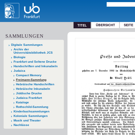
ÜBERSICHT
SEITE
TITEL
SAMMLUNGEN
Digitale Sammlungen
Archiv der
Universitätsbibliothek JCS
Biologie
Frankfurt und Seltene Drucke
Handschriften und Inkunabeln
Judaica
Compact Memory
Freimann-Sammlung
Hebräische Handschriften
Hebräische Inkunabeln
Jiddische Drucke
Judaica Frankfurt
Kataloge
Rothschild-Sammlung
Kinderbuchsammlungen
Koloniale Sammlungen
Musik und Theater
Nachlässe